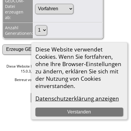
GEDCOM-
Datei
erzeugen
ab:
Anzahl
Generationen:
Diese Website verwendet
Cookies. Wenn Sie fortfahren,
ohne Ihre Browser-Einstellungen
Diese Website läuft mit
The Next Generation of Genealogy Sitebuilding
v.
zu ändern, erklären Sie sich mit
15.0.3, programmiert von Darrin Lythgoe © 2001-2026.
der Nutzung von Cookies
Betreut von
Roland zu Dortmund e.V.
. |
Datenschutzerklärung
.
einverstanden.
Hier geht es zum Impressum
Zur Desktop-Webseite wechseln
Datenschutzerklärung anzeigen
Verstanden