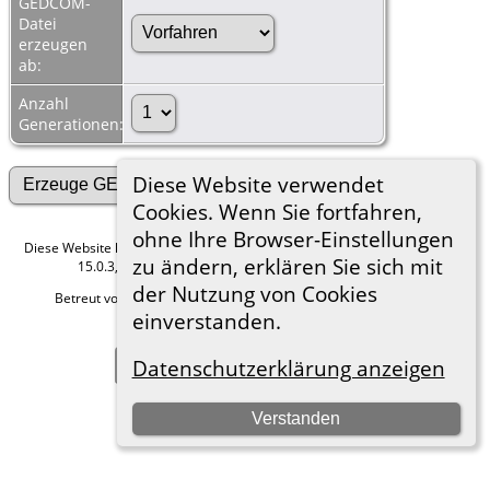
GEDCOM-
Datei
erzeugen
ab:
Anzahl
Generationen:
Diese Website verwendet
Cookies. Wenn Sie fortfahren,
ohne Ihre Browser-Einstellungen
Diese Website läuft mit
The Next Generation of Genealogy Sitebuilding
v.
zu ändern, erklären Sie sich mit
15.0.3, programmiert von Darrin Lythgoe © 2001-2026.
der Nutzung von Cookies
Betreut von
Roland zu Dortmund e.V.
. |
Datenschutzerklärung
.
einverstanden.
Hier geht es zum Impressum
Zur Desktop-Webseite wechseln
Datenschutzerklärung anzeigen
Verstanden