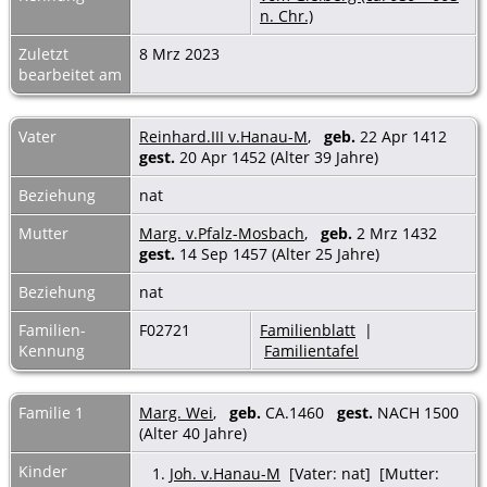
n. Chr.)
Zuletzt
8 Mrz 2023
bearbeitet am
Vater
Reinhard.III v.Hanau-M
,
geb.
22 Apr 1412
gest.
20 Apr 1452 (Alter 39 Jahre)
Beziehung
nat
Mutter
Marg. v.Pfalz-Mosbach
,
geb.
2 Mrz 1432
gest.
14 Sep 1457 (Alter 25 Jahre)
Beziehung
nat
Familien-
F02721
Familienblatt
|
Kennung
Familientafel
Familie 1
Marg. Wei
,
geb.
CA.1460
gest.
NACH 1500
(Alter 40 Jahre)
Kinder
1.
Joh. v.Hanau-M
[Vater: nat] [Mutter: