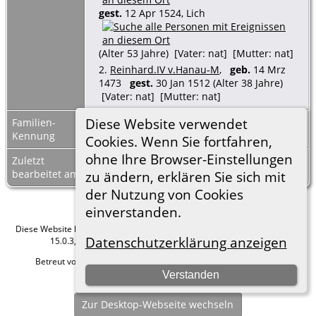
gest.
12 Apr 1524, Lich
(Alter 53 Jahre) [Vater: nat] [Mutter: nat]
2.
Reinhard.IV v.Hanau-M
,
geb.
14 Mrz
1473
gest.
30 Jan 1512 (Alter 38 Jahre)
[Vater: nat] [Mutter: nat]
Diese Website verwendet
Familien-
F02720
Familienblatt
|
Kennung
Familientafel
Cookies. Wenn Sie fortfahren,
ohne Ihre Browser-Einstellungen
Zuletzt
8 Mrz 2023
bearbeitet am
zu ändern, erklären Sie sich mit
der Nutzung von Cookies
einverstanden.
Diese Website läuft mit
The Next Generation of Genealogy Sitebuilding
v.
Datenschutzerklärung anzeigen
15.0.3, programmiert von Darrin Lythgoe © 2001-2026.
Betreut von
Roland zu Dortmund e.V.
. |
Datenschutzerklärung
.
Verstanden
Hier geht es zum Impressum
Zur Desktop-Webseite wechseln