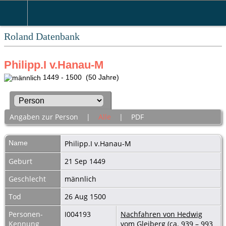
Roland Datenbank
Philipp.I v.Hanau-M
1449 - 1500 (50 Jahre)
Angaben zur Person
|
Alle
|
PDF
Name
Philipp.I
v.Hanau-M
Geburt
21 Sep 1449
Geschlecht
männlich
Tod
26 Aug 1500
Personen-
I004193
Nachfahren von Hedwig
Kennung
vom Gleiberg (ca. 939 – 993