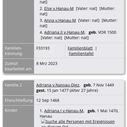
nat]
2.
Else v.Hanau-M
[Vater: nat] [Mutter:
nat]
3.
Anna v.Hanau-M
[Vater: nat] [Mutter:
nat]
4.
Adriana.II v.Hanau-M
,
geb.
VOR 1500
[Vater: nat] [Mutter: nat]
Familien-
F33193
Familienblatt
|
Kennung
Familientafel
Zuletzt
8 Mrz 2023
bearbeitet am
Familie 2
Adriana v.Nassau-Diez
,
geb.
7 Nov 1449
gest.
15 Jan 1477 (Alter 27 Jahre)
Eheschließung
12 Sep 1468
Kinder
1.
Adriana.I v.Hanau-M
,
geb.
1 Mai 1470,
Hanau