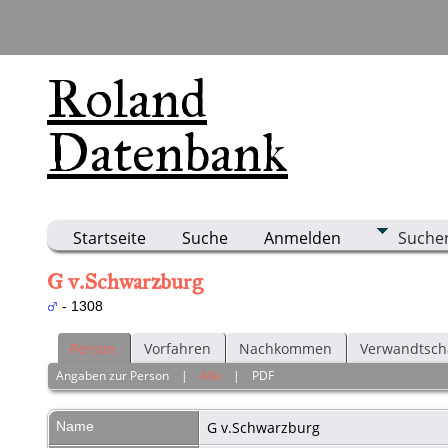
Roland
Datenbank
Startseite
Suche
Anmelden
Suche
G v.Schwarzburg
- 1308
Person
Vorfahren
Nachkommen
Verwandtsch
Angaben zur Person
|
Alle
|
PDF
Name
G
v.Schwarzburg