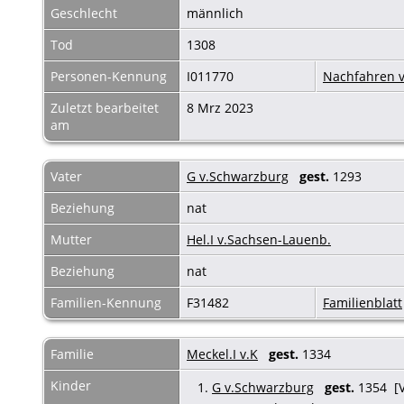
Geschlecht
männlich
Tod
1308
Personen-Kennung
I011770
Nachfahren v
Zuletzt bearbeitet
8 Mrz 2023
am
Vater
G v.Schwarzburg
gest.
1293
Beziehung
nat
Mutter
Hel.I v.Sachsen-Lauenb.
Beziehung
nat
Familien-Kennung
F31482
Familienblatt
Familie
Meckel.I v.K
gest.
1334
Kinder
1.
G v.Schwarzburg
gest.
1354 [Va