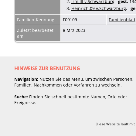
2.
Irm.III v.Schwarzburg
gest.
134
3.
Heinrich.09 v.Schwarzburg
,
ge
Familien-Kennung
F09109
Familienblatt
Zuletzt bearbeitet
8 Mrz 2023
am
HINWEISE ZUR BENUTZUNG
Navigation:
Nutzen Sie das Menü, um zwischen Personen,
Familien, Nachkommen oder Vorfahren zu wechseln.
Suche:
Finden Sie schnell bestimmte Namen, Orte oder
Ereignisse.
Diese Website läuft mit