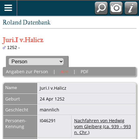
Roland Datenbank
Juri.I v.Halicz
1252 -
Angaben zur Person
|
Alle
|
PDF
Name
Juri.I
v.Halicz
Geburt
24 Apr 1252
Geschlecht
männlich
Personen-
I046291
Nachfahren von Hedwig
Kennung
vom Gleiberg (ca. 939 – 993
n. Chr.)