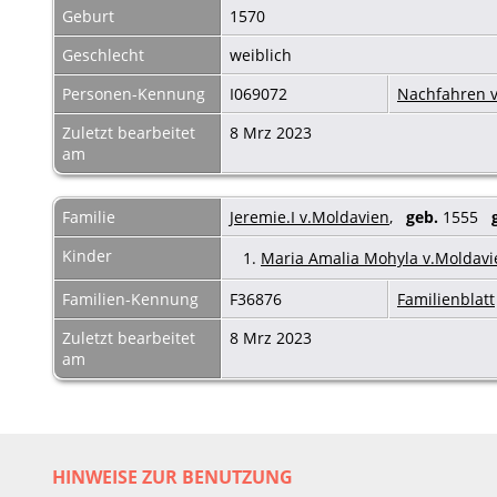
Geburt
1570
Geschlecht
weiblich
Personen-Kennung
I069072
Nachfahren v
Zuletzt bearbeitet
8 Mrz 2023
am
Familie
Jeremie.I v.Moldavien
,
geb.
1555
Kinder
1.
Maria Amalia Mohyla v.Moldavi
Familien-Kennung
F36876
Familienblatt
Zuletzt bearbeitet
8 Mrz 2023
am
HINWEISE ZUR BENUTZUNG