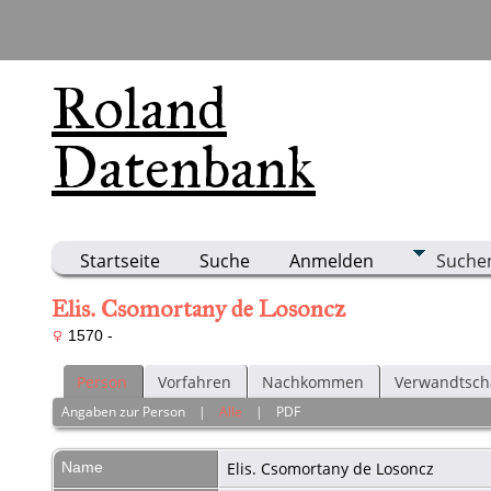
Roland
Datenbank
Startseite
Suche
Anmelden
Suche
Elis. Csomortany de Losoncz
1570 -
Person
Vorfahren
Nachkommen
Verwandtsch
Angaben zur Person
|
Alle
|
PDF
Name
Elis. Csomortany
de Losoncz