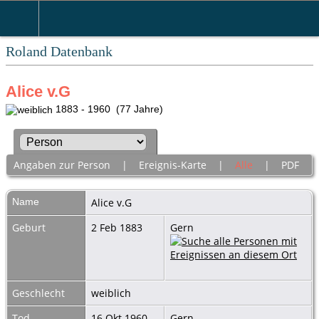
Roland Datenbank
Alice v.G
1883 - 1960 (77 Jahre)
Angaben zur Person
|
Ereignis-Karte
|
Alle
|
PDF
Name
Alice
v.G
Geburt
2 Feb 1883
Gern
Geschlecht
weiblich
Tod
16 Okt 1960
Gern