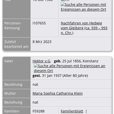
Personen-
I107655
Nachfahren von Hedwig
Kennung
vom Gleiberg (ca. 939 – 993
n. Chr.)
Zuletzt
8 Mrz 2023
bearbeitet am
Vater
Hektor v.G
,
geb.
25 Jul 1856, Konstanz
gest.
31 Jan 1937 (Alter 80 Jahre)
Beziehung
nat
Mutter
Maria Sophia Catharina Klein
Beziehung
nat
Familien-
F59288
Familienblatt
|