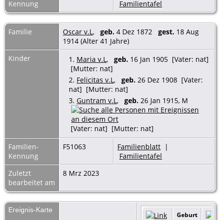
Kennung
Familientafel
Familie
Oscar v.L
,
geb.
4 Dez 1872
gest.
18 Aug
1914 (Alter 41 Jahre)
Kinder
1.
Maria v.L
,
geb.
16 Jan 1905 [Vater: nat]
[Mutter: nat]
2.
Felicitas v.L
,
geb.
26 Dez 1908 [Vater:
nat] [Mutter: nat]
3.
Guntram v.L
,
geb.
26 Jan 1915, M
[Vater: nat] [Mutter: nat]
Familien-
F51063
Familienblatt
|
Kennung
Familientafel
Zuletzt
8 Mrz 2023
bearbeitet am
Ereignis-Karte
Geburt