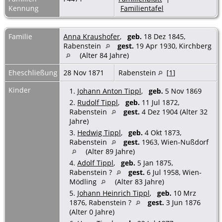
Kennung
Familientafel
Familie
Anna Kraushofer
,
geb.
18 Dez 1845,
Rabenstein
gest.
19 Apr 1930, Kirchberg
(Alter 84 Jahre)
Eheschließung
28 Nov 1871
Rabenstein
[
1
]
Kinder
1.
Johann Anton Tippl
,
geb.
5 Nov 1869
2.
Rudolf Tippl
,
geb.
11 Jul 1872,
Rabenstein
gest.
4 Dez 1904 (Alter 32
Jahre)
3.
Hedwig Tippl
,
geb.
4 Okt 1873,
Rabenstein
gest.
1963, Wien-Nußdorf
(Alter 89 Jahre)
4.
Adolf Tippl
,
geb.
5 Jan 1875,
Rabenstein ?
gest.
6 Jul 1958, Wien-
Mödling
(Alter 83 Jahre)
5.
Johann Heinrich Tippl
,
geb.
10 Mrz
1876, Rabenstein ?
gest.
3 Jun 1876
(Alter 0 Jahre)