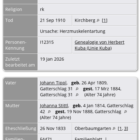
Religion
rk
Tod
21 Sep 1910
Kirchberg
[
1
]
Ursache: Herzmuskelentartung
Personen-
I12315
Genealogie von Herbert
Kennung
Kuba (Linie Kuba)
Zuletzt
19 Jan 2026
bearbeitet am
Vater
Johann Tippl
,
geb.
26 Apr 1809,
Gatterschlag 31
gest.
17 Mrz 1884,
Gatterschlag 31
(Alter 74 Jahre)
Mutter
Johanna Stittl
,
geb.
4 Jan 1814, Gatterschlag
42
gest.
19 Nov 1888, Gatterschlag
(Alter 74 Jahre)
Eheschließung
26 Nov 1833
Oberbaumgarten
[
1
,
3
]
Familien-
F4471
Familienblatt
|