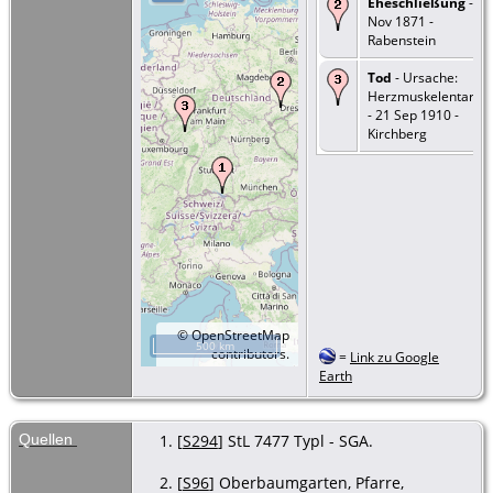
Eheschließung
- 28
Nov 1871 -
Rabenstein
Tod
- Ursache:
Herzmuskelentartu
- 21 Sep 1910 -
Kirchberg
©
OpenStreetMap
500 km
contributors.
=
Link zu Google
Earth
Quellen
[
S294
] StL 7477 Typl - SGA.
[
S96
] Oberbaumgarten, Pfarre,