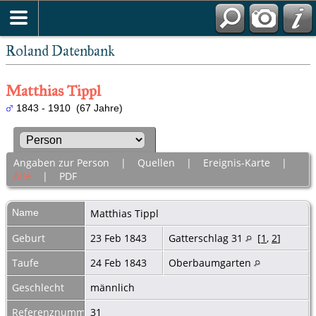
Roland Datenbank
Matthias Tippl
1843 - 1910 (67 Jahre)
Angaben zur Person
|
Quellen
|
Ereignis-Karte
|
Alle
|
PDF
Name
Matthias
Tippl
Geburt
23 Feb 1843
Gatterschlag 31
[
1
,
2
]
Taufe
24 Feb 1843
Oberbaumgarten
Geschlecht
männlich
Referenznummer
31