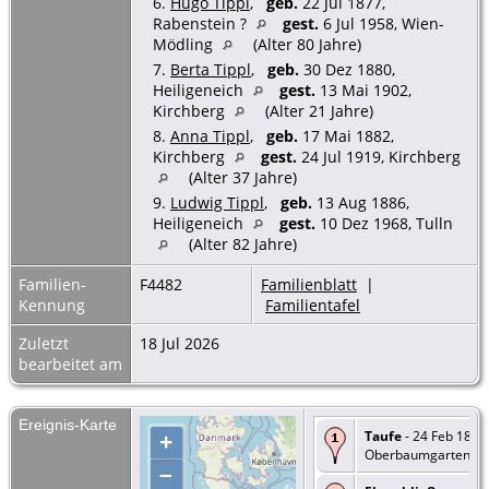
6.
Hugo Tippl
,
geb.
22 Jul 1877,
Rabenstein ?
gest.
6 Jul 1958, Wien-
Mödling
(Alter 80 Jahre)
7.
Berta Tippl
,
geb.
30 Dez 1880,
Heiligeneich
gest.
13 Mai 1902,
Kirchberg
(Alter 21 Jahre)
8.
Anna Tippl
,
geb.
17 Mai 1882,
Kirchberg
gest.
24 Jul 1919, Kirchberg
(Alter 37 Jahre)
9.
Ludwig Tippl
,
geb.
13 Aug 1886,
Heiligeneich
gest.
10 Dez 1968, Tulln
(Alter 82 Jahre)
Familien-
F4482
Familienblatt
|
Kennung
Familientafel
Zuletzt
18 Jul 2026
bearbeitet am
Ereignis-Karte
Taufe
- 24 Feb 1843 
+
Oberbaumgarten
–