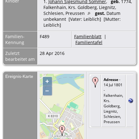
Kinder
1.
Johann Sigesmund Sommer
,
geb.
1774,
Falkenhain, Krs. Goldberg, Liegnitz,
Schlesien, Preussen
gest.
Datum
unbekannt [Vater: Leiblich] [Mutter:
Leiblich]
Familien-
F489
Familienblatt
|
Kennung
Familientafel
Zuletzt
28 Apr 2016
bearbeitet am
Ereignis-Karte
Adresse
-
+
14 Jul 1801
–
-
Falkenhain,
Krs.
Goldberg,
Liegnitz,
Schlesien,
Preussen