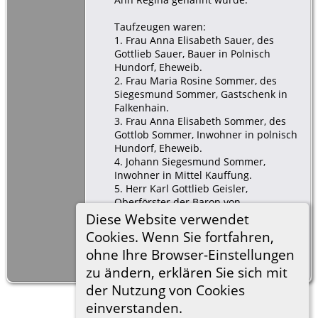
Taufzeugen waren:
1. Frau Anna Elisabeth Sauer, des
Gottlieb Sauer, Bauer in Polnisch
Hundorf, Eheweib.
2. Frau Maria Rosine Sommer, des
Siegesmund Sommer, Gastschenk in
Falkenhain.
3. Frau Anna Elisabeth Sommer, des
Gottlob Sommer, Inwohner in polnisch
Hundorf, Eheweib.
4. Johann Siegesmund Sommer,
Inwohner in Mittel Kauffung.
5. Herr Karl Gottlieb Geisler,
Oberförster der Baron von
Throschkischen Güthern.
Diese Website verwendet
6. Johann Gottlieb Müller (Mueller),
Cookies. Wenn Sie fortfahren,
Hofegaertner in Ober Kauffung.
ohne Ihre Browser-Einstellungen
Taufzeugin Nr.2
zu ändern, erklären Sie sich mit
der Nutzung von Cookies
einverstanden.