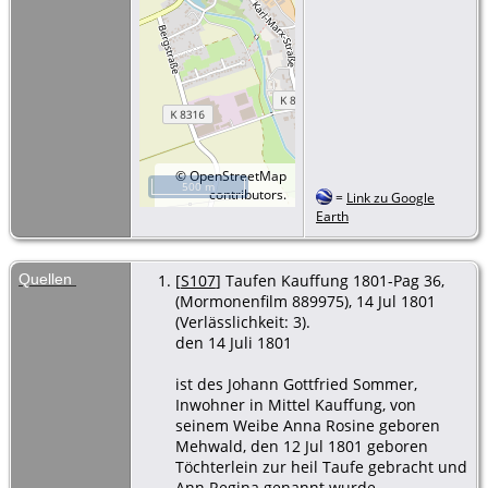
©
OpenStreetMap
500 m
contributors.
=
Link zu Google
Earth
Quellen
[
S107
] Taufen Kauffung 1801-Pag 36,
(Mormonenfilm 889975), 14 Jul 1801
(Verlässlichkeit: 3).
den 14 Juli 1801
ist des Johann Gottfried Sommer,
Inwohner in Mittel Kauffung, von
seinem Weibe Anna Rosine geboren
Mehwald, den 12 Jul 1801 geboren
Töchterlein zur heil Taufe gebracht und
Ann Regina genannt wurde.