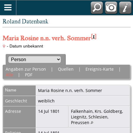
Roland Datenbank
[
1
]
Maria Rosine n.n. verh. Sommer
- Datum unbekannt
Angaben zur Person
|
Quellen
|
Ereignis-Karte
|
Alle
|
PDF
Name
Maria Rosine
n.n. verh. Sommer
Geschlecht
weiblich
Adresse
14 Jul 1801
Falkenhain, Krs. Goldberg,
Liegnitz, Schlesien,
Preussen
Religion
14 Jul 1801