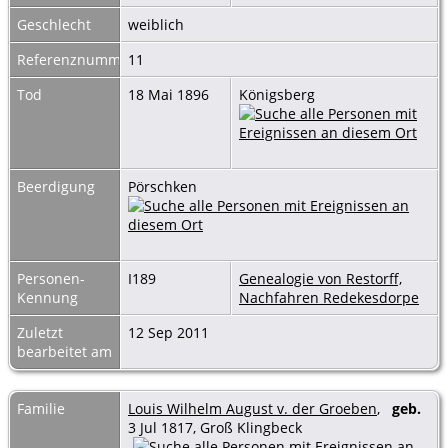
Geschlecht
weiblich
Referenznummer
11
Tod
18 Mai 1896
Königsberg
Beerdigung
Pörschken
Personen-
I189
Genealogie von Restorff,
Kennung
Nachfahren Redekesdorpe
Zuletzt
12 Sep 2011
bearbeitet am
Familie
Louis Wilhelm August v. der Groeben
,
geb.
3 Jul 1817, Groß Klingbeck