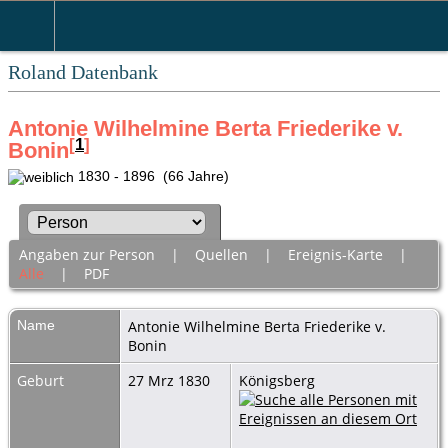
Roland Datenbank
Antonie Wilhelmine Berta Friederike v.
[
1
]
Bonin
1830 - 1896 (66 Jahre)
Angaben zur Person
|
Quellen
|
Ereignis-Karte
|
Alle
|
PDF
Name
Antonie Wilhelmine Berta Friederike
v.
Bonin
Geburt
27 Mrz 1830
Königsberg