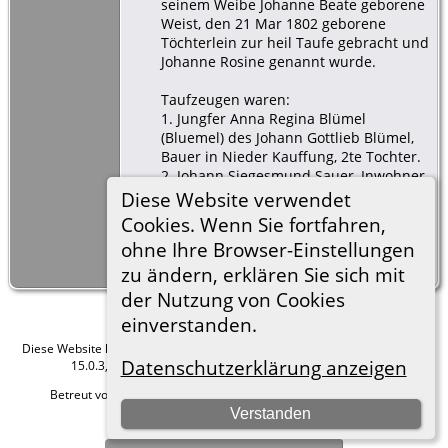
seinem Weibe Johanne Beate geborene
Weist, den 21 Mar 1802 geborene
Töchterlein zur heil Taufe gebracht und
Johanne Rosine genannt wurde.
Taufzeugen waren:
1. Jungfer Anna Regina Blümel
(Bluemel) des Johann Gottlieb Blümel,
Bauer in Nieder Kauffung, 2te Tochter.
2. Johann Siegesmund Sauer, Inwohner
in Mittel Kauffung.
Diese Website verwendet
3. Johann Gottlieb Hüner (Huener) ?,
Cookies. Wenn Sie fortfahren,
Hofegaertner und Korbmacher in
ohne Ihre Browser-Einstellungen
Nieder Kauffung.
zu ändern, erklären Sie sich mit
der Nutzung von Cookies
einverstanden.
Diese Website läuft mit
The Next Generation of Genealogy Sitebuilding
v.
Datenschutzerklärung anzeigen
15.0.3, programmiert von Darrin Lythgoe © 2001-2026.
Betreut von
Roland zu Dortmund e.V.
. |
Datenschutzerklärung
.
Verstanden
Hier geht es zum Impressum