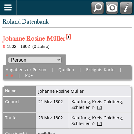
Roland Datenbank
[
1
]
Johanne Rosine Müller
1802 - 1802 (0 Jahre)
Angaben zur Person
|
Quellen
|
Ereignis-Karte
|
Alle
|
PDF
Name
Johanne Rosine
Müller
Geburt
21 Mrz 1802
Kauffung, Kreis Goldberg,
Schlesien
[
2
]
Taufe
23 Mrz 1802
Kauffung, Kreis Goldberg,
Schlesien
[
2
]
Geschlecht
weiblich