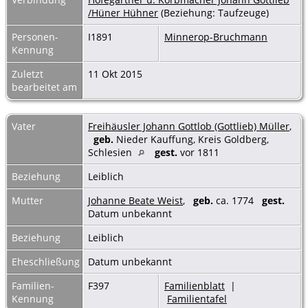
/Hüner Hühner
(Beziehung: Taufzeuge)
Personen-
I1891
Minnerop-Bruchmann
Kennung
Zuletzt
11 Okt 2015
bearbeitet am
Vater
Freihäusler Johann Gottlob (Gottlieb) Müller
,
geb.
Nieder Kauffung, Kreis Goldberg,
Schlesien
gest.
vor 1811
Beziehung
Leiblich
Mutter
Johanne Beate Weist
,
geb.
ca. 1774
gest.
Datum unbekannt
Beziehung
Leiblich
Eheschließung
Datum unbekannt
Familien-
F397
Familienblatt
|
Kennung
Familientafel