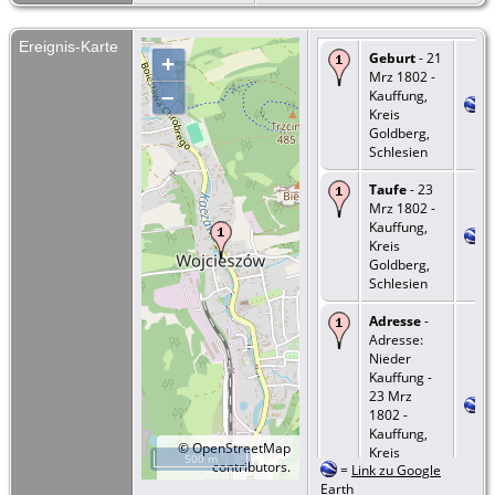
Ereignis-Karte
Geburt
- 21
+
Mrz 1802 -
–
Kauffung,
Kreis
Goldberg,
Schlesien
Taufe
- 23
Mrz 1802 -
Kauffung,
Kreis
Goldberg,
Schlesien
Adresse
-
Adresse:
Nieder
Kauffung -
23 Mrz
1802 -
Kauffung,
©
OpenStreetMap
Kreis
500 m
contributors.
=
Link zu Google
Goldberg,
Earth
Schlesien