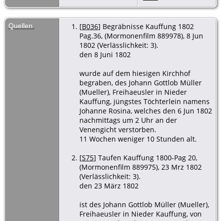
Religion
-
evangelisch
Quellen
[
B036
] Begräbnisse Kauffung 1802
- 23 Mrz
Pag.36, (Mormonenfilm 889978), 8 Jun
1802 -
1802 (Verlässlichkeit: 3).
Kauffung,
den 8 Juni 1802
Kreis
Goldberg,
wurde auf dem hiesigen Kirchhof
Schlesien
begraben, des Johann Gottlob Müller
Tod
- 6 Jun
(Mueller), Freihaeusler in Nieder
1802 -
Kauffung, jüngstes Töchterlein namens
Kauffung,
Johanne Rosina, welches den 6 Jun 1802
Kreis
nachmittags um 2 Uhr an der
Goldberg,
Venengicht verstorben.
Schlesien
11 Wochen weniger 10 Stunden alt.
Beerdigung
[
S75
] Taufen Kauffung 1800-Pag 20,
- 8 Jun 1802
- Kauffung,
(Mormonenfilm 889975), 23 Mrz 1802
Kreis
(Verlässlichkeit: 3).
Goldberg,
den 23 März 1802
Schlesien
ist des Johann Gottlob Müller (Mueller),
Freihaeusler in Nieder Kauffung, von