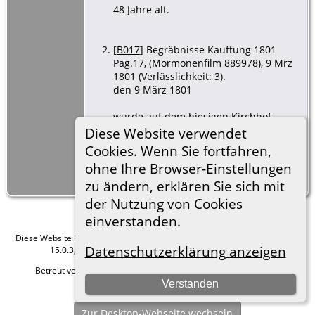
48 Jahre alt.
[
B017
] Begräbnisse Kauffung 1801
Pag.17, (Mormonenfilm 889978), 9 Mrz
1801 (Verlässlichkeit: 3).
den 9 März 1801
wurde auf dem hiesigen Kirchhof
begraben, Johann Caspar Schubert,
Diese Website verwendet
Inwohner in Mittel Kauffung, welcher
Cookies. Wenn Sie fortfahren,
am 7 Mar 1801 früh um 1 Uhr an der
ohne Ihre Browser-Einstellungen
Hectica verstorben.
58 Jahre alt.
zu ändern, erklären Sie sich mit
der Nutzung von Cookies
einverstanden.
Diese Website läuft mit
The Next Generation of Genealogy Sitebuilding
v.
Datenschutzerklärung anzeigen
15.0.3, programmiert von Darrin Lythgoe © 2001-2026.
Betreut von
Roland zu Dortmund e.V.
. |
Datenschutzerklärung
.
Verstanden
Hier geht es zum Impressum
Zur Desktop-Webseite wechseln