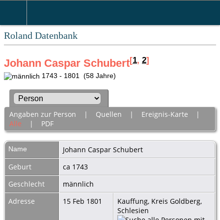
Roland Datenbank
[
1
,
2
]
Johann Caspar Schubert
1743 - 1801 (58 Jahre)
Angaben zur Person
|
Quellen
|
Ereignis-Karte
|
Alle
|
PDF
Name
Johann Caspar
Schubert
Geburt
ca 1743
Geschlecht
männlich
Adresse
15 Feb 1801
Kauffung, Kreis Goldberg,
Schlesien