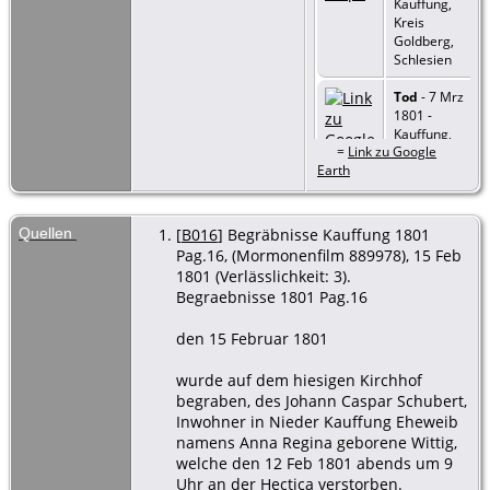
Kauffung,
Kreis
Goldberg,
Schlesien
Tod
- 7 Mrz
1801 -
Kauffung,
=
Link zu Google
Kreis
Earth
Goldberg,
Schlesien
Beerdigung
Quellen
[
B016
] Begräbnisse Kauffung 1801
- 9 Mrz
Pag.16, (Mormonenfilm 889978), 15 Feb
1801 -
1801 (Verlässlichkeit: 3).
Kauffung,
Begraebnisse 1801 Pag.16
Kreis
Goldberg,
den 15 Februar 1801
Schlesien
wurde auf dem hiesigen Kirchhof
begraben, des Johann Caspar Schubert,
Inwohner in Nieder Kauffung Eheweib
namens Anna Regina geborene Wittig,
welche den 12 Feb 1801 abends um 9
Uhr an der Hectica verstorben.