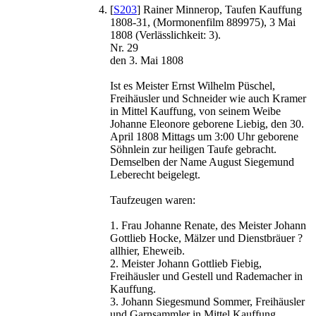
[
S203
] Rainer Minnerop, Taufen Kauffung
1808-31, (Mormonenfilm 889975), 3 Mai
1808 (Verlässlichkeit: 3).
Nr. 29
den 3. Mai 1808
Ist es Meister Ernst Wilhelm Püschel,
Freihäusler und Schneider wie auch Kramer
in Mittel Kauffung, von seinem Weibe
Johanne Eleonore geborene Liebig, den 30.
April 1808 Mittags um 3:00 Uhr geborene
Söhnlein zur heiligen Taufe gebracht.
Demselben der Name August Siegemund
Leberecht beigelegt.
Taufzeugen waren:
1. Frau Johanne Renate, des Meister Johann
Gottlieb Hocke, Mälzer und Dienstbräuer ?
allhier, Eheweib.
2. Meister Johann Gottlieb Fiebig,
Freihäusler und Gestell und Rademacher in
Kauffung.
3. Johann Siegesmund Sommer, Freihäusler
und Garnsammler in Mittel Kauffung