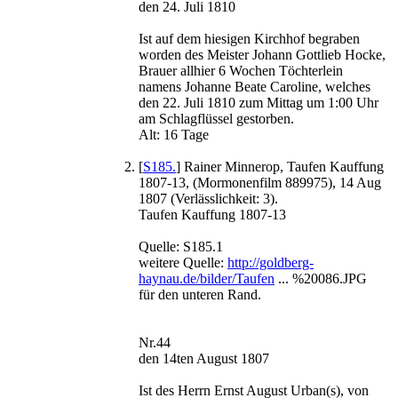
den 24. Juli 1810
Ist auf dem hiesigen Kirchhof begraben
worden des Meister Johann Gottlieb Hocke,
Brauer allhier 6 Wochen Töchterlein
namens Johanne Beate Caroline, welches
den 22. Juli 1810 zum Mittag um 1:00 Uhr
am Schlagflüssel gestorben.
Alt: 16 Tage
[
S185.
] Rainer Minnerop, Taufen Kauffung
1807-13, (Mormonenfilm 889975), 14 Aug
1807 (Verlässlichkeit: 3).
Taufen Kauffung 1807-13
Quelle: S185.1
weitere Quelle:
http://goldberg-
haynau.de/bilder/Taufen
... %20086.JPG
für den unteren Rand.
Nr.44
den 14ten August 1807
Ist des Herrn Ernst August Urban(s), von