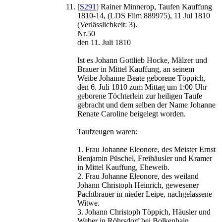
[
S291
] Rainer Minnerop, Taufen Kauffung
1810-14, (LDS Film 889975), 11 Jul 1810
(Verlässlichkeit: 3).
Nr.50
den 11. Juli 1810
Ist es Johann Gottlieb Hocke, Mälzer und
Brauer in Mittel Kauffung, an seinem
Weibe Johanne Beate geborene Töppich,
den 6. Juli 1810 zum Mittag um 1:00 Uhr
geborene Töchterlein zur heiligen Taufe
gebracht und dem selben der Name Johanne
Renate Caroline beigelegt worden.
Taufzeugen waren:
1. Frau Johanne Eleonore, des Meister Ernst
Benjamin Püschel, Freihäusler und Kramer
in Mittel Kauffung, Eheweib.
2. Frau Johanne Eleonore, des weiland
Johann Christoph Heinrich, gewesener
Pachtbrauer in nieder Leipe, nachgelassene
Witwe.
3. Johann Christoph Töppich, Häusler und
Weber in Röhrsdorf bei Bolkenhain.