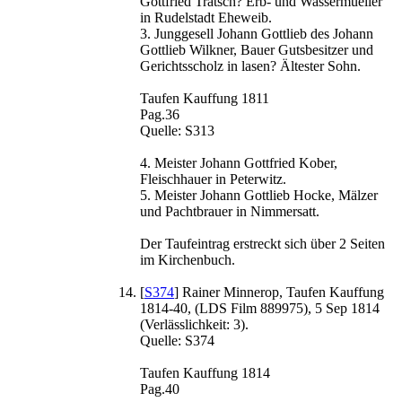
Gottfried Tratsch? Erb- und Wassermueller
in Rudelstadt Eheweib.
3. Junggesell Johann Gottlieb des Johann
Gottlieb Wilkner, Bauer Gutsbesitzer und
Gerichtsscholz in lasen? Ältester Sohn.
Taufen Kauffung 1811
Pag.36
Quelle: S313
4. Meister Johann Gottfried Kober,
Fleischhauer in Peterwitz.
5. Meister Johann Gottlieb Hocke, Mälzer
und Pachtbrauer in Nimmersatt.
Der Taufeintrag erstreckt sich über 2 Seiten
im Kirchenbuch.
[
S374
] Rainer Minnerop, Taufen Kauffung
1814-40, (LDS Film 889975), 5 Sep 1814
(Verlässlichkeit: 3).
Quelle: S374
Taufen Kauffung 1814
Pag.40