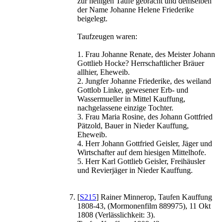
zur heiligen Taufe gebracht und demselben
der Name Johanne Helene Friederike
beigelegt.
Taufzeugen waren:
1. Frau Johanne Renate, des Meister Johann
Gottlieb Hocke? Herrschaftlicher Bräuer
allhier, Eheweib.
2. Jungfer Johanne Friederike, des weiland
Gottlob Linke, gewesener Erb- und
Wassermueller in Mittel Kauffung,
nachgelassene einzige Tochter.
3. Frau Maria Rosine, des Johann Gottfried
Pätzold, Bauer in Nieder Kauffung,
Eheweib.
4. Herr Johann Gottfried Geisler, Jäger und
Wirtschafter auf dem hiesigen Mittelhofe.
5. Herr Karl Gottlieb Geisler, Freihäusler
und Revierjäger in Nieder Kauffung.
[
S215
] Rainer Minnerop, Taufen Kauffung
1808-43, (Mormonenfilm 889975), 11 Okt
1808 (Verlässlichkeit: 3).