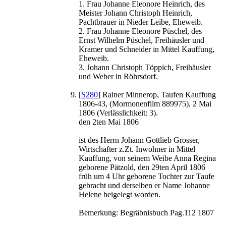
1. Frau Johanne Eleonore Heinrich, des
Meister Johann Christoph Heinrich,
Pachtbrauer in Nieder Leibe, Eheweib.
2. Frau Johanne Eleonore Püschel, des
Ernst Wilhelm Püschel, Freihäusler und
Kramer und Schneider in Mittel Kauffung,
Eheweib.
3. Johann Christoph Töppich, Freihäusler
und Weber in Röhrsdorf.
[
S280
] Rainer Minnerop, Taufen Kauffung
1806-43, (Mormonenfilm 889975), 2 Mai
1806 (Verlässlichkeit: 3).
den 2ten Mai 1806
ist des Herrn Johann Gottlieb Grosser,
Wirtschafter z.Zt. Inwohner in Mittel
Kauffung, von seinem Weibe Anna Regina
geborene Pätzold, den 29ten April 1806
früh um 4 Uhr geborene Tochter zur Taufe
gebracht und derselben er Name Johanne
Helene beigelegt worden.
Bemerkung: Begräbnisbuch Pag.112 1807