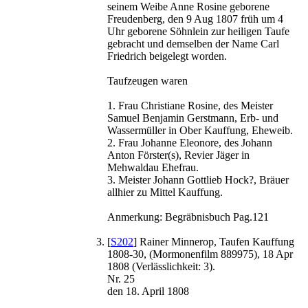
seinem Weibe Anne Rosine geborene
Freudenberg, den 9 Aug 1807 früh um 4
Uhr geborene Söhnlein zur heiligen Taufe
gebracht und demselben der Name Carl
Friedrich beigelegt worden.
Taufzeugen waren
1. Frau Christiane Rosine, des Meister
Samuel Benjamin Gerstmann, Erb- und
Wassermüller in Ober Kauffung, Eheweib.
2. Frau Johanne Eleonore, des Johann
Anton Förster(s), Revier Jäger in
Mehwaldau Ehefrau.
3. Meister Johann Gottlieb Hock?, Bräuer
allhier zu Mittel Kauffung.
Anmerkung: Begräbnisbuch Pag.121
[
S202
] Rainer Minnerop, Taufen Kauffung
1808-30, (Mormonenfilm 889975), 18 Apr
1808 (Verlässlichkeit: 3).
Nr. 25
den 18. April 1808