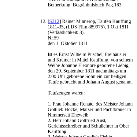
Bemerkung: Begränbnisbuch Pag.163
[
S312
] Rainer Minnerop, Taufen Kauffung
1811-35, (LDS Film 889975), 1 Okt 1811
(Verlässlichkeit: 3).
Nr.59
den 1. Oktober 1811
Ist es Ernst Wilhelm Püschel, Freihäusler
und Kramer in Mittel Kauffung, von seinem
Weibe Johanne Eleonore geborene Liebig,
den 29. September 1811 nachmittags um
2:00 Uhr geborene Söhnlein zur heiligen
Taufe gebracht und Johann August genannt.
Taufzeugen waren:
1. Frau Johanne Renate, des Meister Johann
Gottlieb Hocke, Mälzer und Pachtbrauer in
Nimmersatt Eheweib.
2. Herr Johann Gottfried Aust,
Gerichtsschreiber und Schullehrer in Ober
Kauffung.
3. Meister Johann Gottlieb Fiebig,