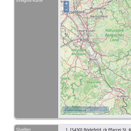
Ereignis-Karte
+
–
50 km
Quellen
[
S430
] Bödefeld, rk Pfarrei S