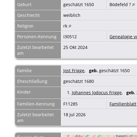
Geburt
geschätzt 1650
Bödefeld ?
Geschlecht
weiblich
Religion
rk
Personen-Kennung
I30512
Genealogie v
Zuletzt bearbeitet
25 Okt 2024
am
Familie
Jost Frigge
,
geb.
geschätzt 1650
Eheschließung
geschätzt 1680
Kinder
1.
Johannes Jodocus Frigge
,
geb.
Familien-Kennung
F11285
Familienblatt
Zuletzt bearbeitet
18 Jul 2026
am