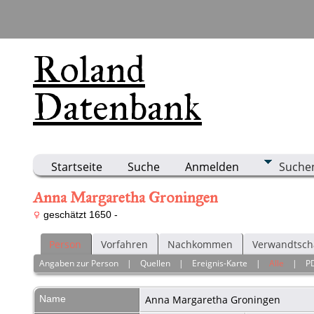
Roland
Datenbank
Startseite
Suche
Anmelden
Suche
Anna Margaretha Groningen
geschätzt 1650 -
Person
Vorfahren
Nachkommen
Verwandtsch
Angaben zur Person
|
Quellen
|
Ereignis-Karte
|
Alle
|
P
Name
Anna Margaretha
Groningen