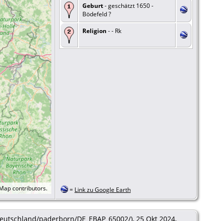
Geburt
- geschätzt 1650 -
Bödefeld ?
Religion
- - Rk
tMap
contributors.
=
Link zu Google Earth
e/deutschland/paderborn/DE_EBAP_65002/), 25 Okt 2024,