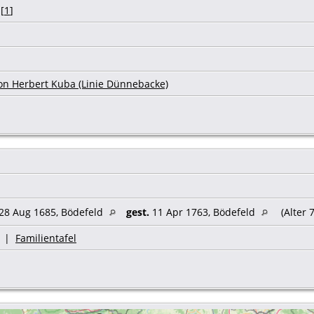
[
1
]
on Herbert Kuba (Linie Dünnebacke)
28 Aug 1685, Bödefeld
gest.
11 Apr 1763, Bödefeld
(Alter 
|
Familientafel