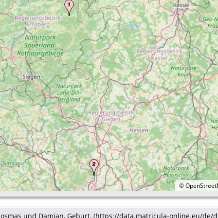
©
OpenStree
t. Kosmas und Damian, Geburt, (https://data.matricula-online.eu/d