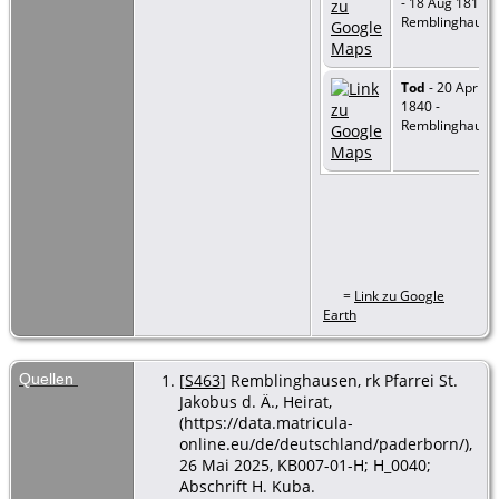
- 18 Aug 1818 -
Remblinghause
Tod
- 20 Apr
1840 -
Remblinghause
=
Link zu Google
Earth
Quellen
[
S463
] Remblinghausen, rk Pfarrei St.
Jakobus d. Ä., Heirat,
(https://data.matricula-
online.eu/de/deutschland/paderborn/),
26 Mai 2025, KB007-01-H; H_0040;
Abschrift H. Kuba.