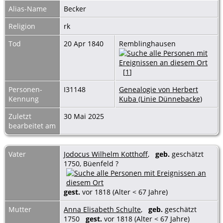
Alias-Name
Becker
Religion
rk
Tod
20 Apr 1840
Remblinghausen
[
1
]
Personen-
I31148
Genealogie von Herbert
Kennung
Kuba (Linie Dünnebacke)
Zuletzt
30 Mai 2025
bearbeitet am
Vater
Jodocus Wilhelm Kotthoff
,
geb.
geschätzt
1750, Büenfeld ?
gest.
vor 1818 (Alter < 67 Jahre)
Mutter
Anna Elisabeth Schulte
,
geb.
geschätzt
1750
gest.
vor 1818 (Alter < 67 Jahre)