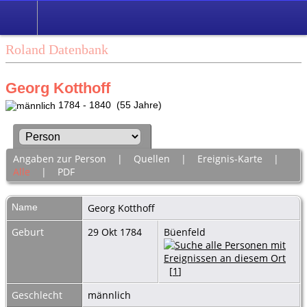
Roland Datenbank
Georg Kotthoff
1784 - 1840 (55 Jahre)
Angaben zur Person
|
Quellen
|
Ereignis-Karte
|
Alle
|
PDF
Name
Georg
Kotthoff
Geburt
29 Okt 1784
Büenfeld
[
1
]
Geschlecht
männlich