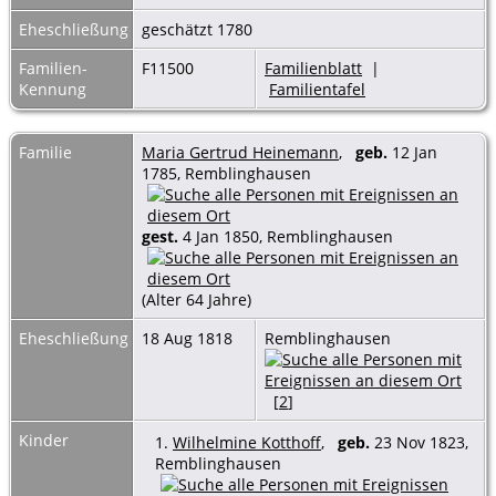
Eheschließung
geschätzt 1780
Familien-
F11500
Familienblatt
|
Kennung
Familientafel
Familie
Maria Gertrud Heinemann
,
geb.
12 Jan
1785, Remblinghausen
gest.
4 Jan 1850, Remblinghausen
(Alter 64 Jahre)
Eheschließung
18 Aug 1818
Remblinghausen
[
2
]
Kinder
1.
Wilhelmine Kotthoff
,
geb.
23 Nov 1823,
Remblinghausen