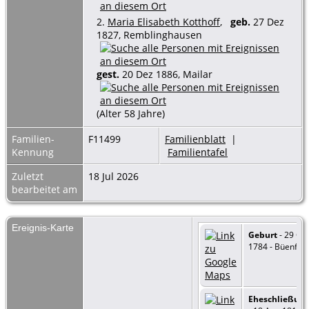
2.
Maria Elisabeth Kotthoff
,
geb.
27 Dez
1827, Remblinghausen
gest.
20 Dez 1886, Mailar
(Alter 58 Jahre)
Familien-
F11499
Familienblatt
|
Kennung
Familientafel
Zuletzt
18 Jul 2026
bearbeitet am
Ereignis-Karte
Geburt
- 29 Okt
1784 - Büenfeld
Eheschließun