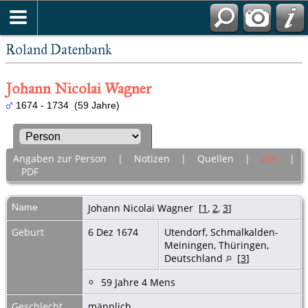
Roland Datenbank
Johann Nicolai Wagner
1674 - 1734 (59 Jahre)
Angaben zur Person
|
Notizen
|
Quellen
|
Alle
|
PDF
Name
Johann Nicolai
Wagner
[
1
,
2
,
3
]
Geburt
6 Dez 1674
Utendorf, Schmalkalden-
Meiningen, Thüringen,
Deutschland
[
3
]
59 Jahre 4 Mens
Geschlecht
männlich