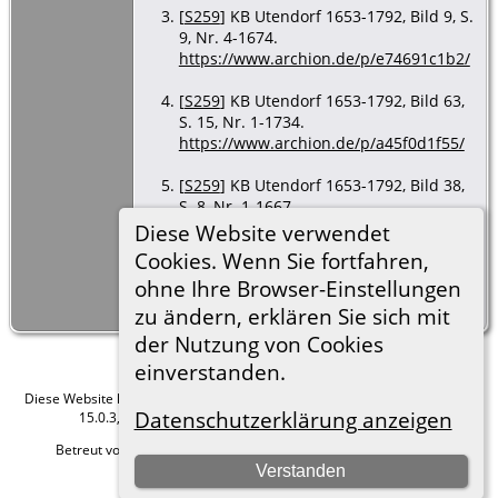
[
S259
] KB Utendorf 1653-1792, Bild 9, S.
9, Nr. 4-1674.
https://www.archion.de/p/e74691c1b2/
[
S259
] KB Utendorf 1653-1792, Bild 63,
S. 15, Nr. 1-1734.
https://www.archion.de/p/a45f0d1f55/
[
S259
] KB Utendorf 1653-1792, Bild 38,
S. 8, Nr. 1-1667.
https://www.archion.de/p/3087d9f571/
Diese Website verwendet
Cookies. Wenn Sie fortfahren,
[
S259
] KB Utendorf 1653-1792, Bild 41,
ohne Ihre Browser-Einstellungen
S. 8, Nr. 1-1695.
https://www.archion.de/p/3dc9662e12/
zu ändern, erklären Sie sich mit
der Nutzung von Cookies
einverstanden.
Diese Website läuft mit
The Next Generation of Genealogy Sitebuilding
v.
Datenschutzerklärung anzeigen
15.0.3, programmiert von Darrin Lythgoe © 2001-2026.
Betreut von
Roland zu Dortmund e.V.
. |
Datenschutzerklärung
.
Verstanden
Hier geht es zum Impressum