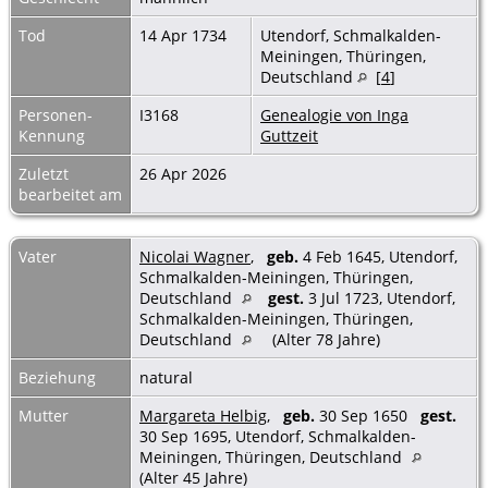
Tod
14 Apr 1734
Utendorf, Schmalkalden-
Meiningen, Thüringen,
Deutschland
[
4
]
Personen-
I3168
Genealogie von Inga
Kennung
Guttzeit
Zuletzt
26 Apr 2026
bearbeitet am
Vater
Nicolai Wagner
,
geb.
4 Feb 1645, Utendorf,
Schmalkalden-Meiningen, Thüringen,
Deutschland
gest.
3 Jul 1723, Utendorf,
Schmalkalden-Meiningen, Thüringen,
Deutschland
(Alter 78 Jahre)
Beziehung
natural
Mutter
Margareta Helbig
,
geb.
30 Sep 1650
gest.
30 Sep 1695, Utendorf, Schmalkalden-
Meiningen, Thüringen, Deutschland
(Alter 45 Jahre)