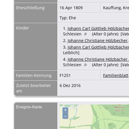
Eheschließung
16 Apr 1809
Kauffung, Kr
Typ: Ehe
Kinder
1.
Johann Carl Gottlieb Hölzbäche
Schlesien
(Alter 0 Jahre) [Vat
2.
Johanne Christiane Hölzbecher
3.
Johann Carl Gottlieb Hölzbäche
Leiblich]
4.
Johanne Christiane Hölzbächer 
Schlesien
(Alter 0 Jahre) [Vat
Familien-Kennung
F1251
Familienblatt
Zuletzt bearbeitet
6 Dez 2016
am
Ereignis-Karte
+
–