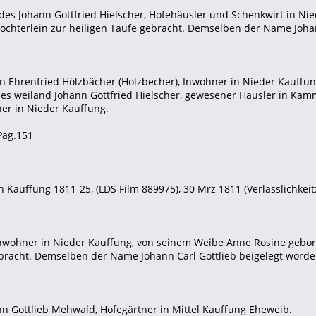
 des Johann Gottfried Hielscher, Hofehäusler und Schenkwirt in Ni
öchterlein zur heiligen Taufe gebracht. Demselben der Name Johan
nn Ehrenfried Hölzbächer (Holzbecher), Inwohner in Nieder Kauffu
, des weiland Johann Gottfried Hielscher, gewesener Häusler in Ka
ner in Nieder Kauffung.
Pag.151
 Kauffung 1811-25, (LDS Film 889975), 30 Mrz 1811 (Verlässlichkeit:
 Inwohner in Nieder Kauffung, von seinem Weibe Anne Rosine gebo
ebracht. Demselben der Name Johann Carl Gottlieb beigelegt worde
nn Gottlieb Mehwald, Hofegärtner in Mittel Kauffung Eheweib.