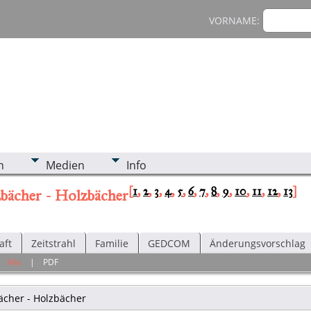
VORNAME:
n
Medien
Info
[
1
,
2
,
3
,
4
,
5
,
6
,
7
,
8
,
9
,
10
,
11
,
12
,
13
]
zbächer - Holzbächer
aft
Zeitstrahl
Familie
GEDCOM
Änderungsvorschlag
|
Alle
|
PDF
ächer - Holzbächer