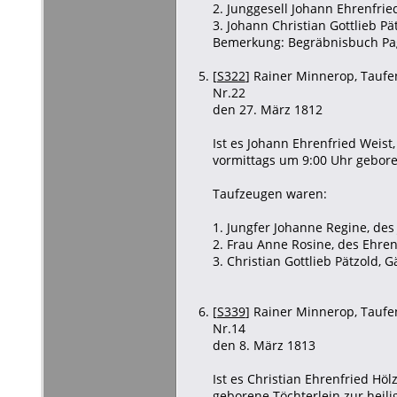
2. Junggesell Johann Ehrenfrie
3. Johann Christian Gottlieb Pä
Bemerkung: Begräbnisbuch Pa
[
S322
] Rainer Minnerop, Taufen
Nr.22
den 27. März 1812
Ist es Johann Ehrenfried Weis
vormittags um 9:00 Uhr gebore
Taufzeugen waren:
1. Jungfer Johanne Regine, des
2. Frau Anne Rosine, des Ehre
3. Christian Gottlieb Pätzold, 
[
S339
] Rainer Minnerop, Taufen
Nr.14
den 8. März 1813
Ist es Christian Ehrenfried H
geborene Töchterlein zur heil