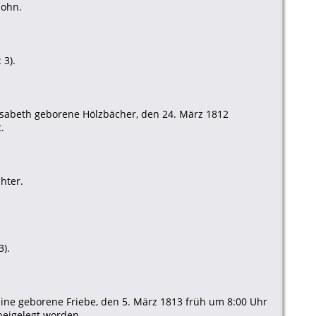
Sohn.
 3).
lisabeth geborene Hölzbächer, den 24. März 1812
.
hter.
3).
sine geborene Friebe, den 5. März 1813 früh um 8:00 Uhr
beigelegt worden.