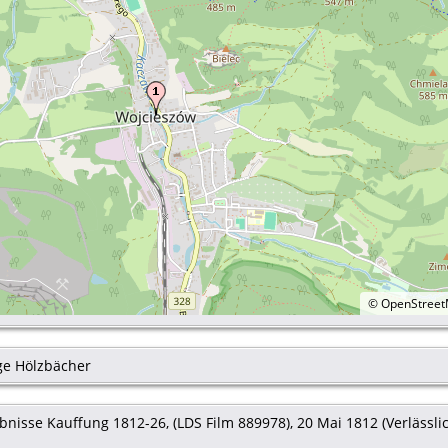
©
OpenStree
ge Hölzbächer
nisse Kauffung 1812-26, (LDS Film 889978), 20 Mai 1812 (Verlässlich