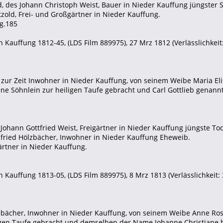
d, des Johann Christoph Weist, Bauer in Nieder Kauffung jüngster 
tzold, Frei- und Großgärtner in Nieder Kauffung.
g.185
 Kauffung 1812-45, (LDS Film 889975), 27 Mrz 1812 (Verlässlichkeit:
t, zur Zeit Inwohner in Nieder Kauffung, von seinem Weibe Maria E
ne Söhnlein zur heiligen Taufe gebracht und Carl Gottlieb genannt
 Johann Gottfried Weist, Freigärtner in Nieder Kauffung jüngste Toc
nfried Hölzbächer, Inwohner in Nieder Kauffung Eheweib.
Gärtner in Nieder Kauffung.
 Kauffung 1813-05, (LDS Film 889975), 8 Mrz 1813 (Verlässlichkeit: 
ölzbächer, Inwohner in Nieder Kauffung, von seinem Weibe Anne Ro
igen Taufe gebracht und demselben der Name Johanne Christiane 