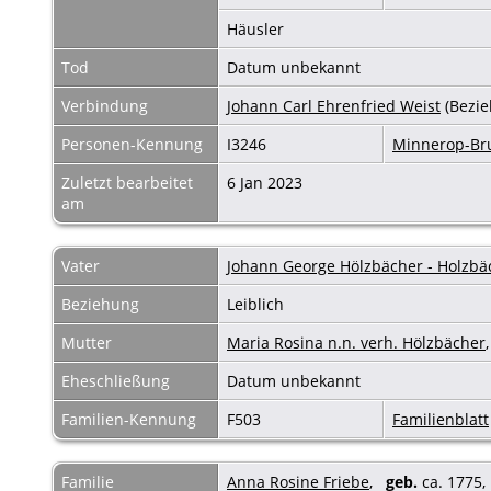
Häusler
Tod
Datum unbekannt
Verbindung
Johann Carl Ehrenfried Weist
(Bezie
Personen-Kennung
I3246
Minnerop-B
Zuletzt bearbeitet
6 Jan 2023
am
Vater
Johann George Hölzbächer - Holzbä
Beziehung
Leiblich
Mutter
Maria Rosina n.n. verh. Hölzbächer
Eheschließung
Datum unbekannt
Familien-Kennung
F503
Familienblatt
Familie
Anna Rosine Friebe
,
geb.
ca. 1775,