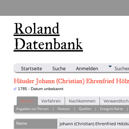
Roland
Datenbank
Startseite
Suche
Anmelden
Suche
Häusler Johann (Christian) Ehrenfried Höl
1785 - Datum unbekannt
Person
Vorfahren
Nachkommen
Verwandtsch
Angaben zur Person
|
Notizen
|
Quellen
|
Ereignis-Karte
Name
Johann (Christian) Ehrenfried
Hölzb