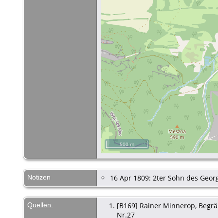
500 m
Notizen
16 Apr 1809: 2ter Sohn des Geor
Quellen
[
B169
] Rainer Minnerop, Begräb
Nr.27