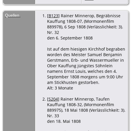
Tod
- 4 Sep
1808 -
Kauffung,
Quellen
[
B123
] Rainer Minnerop, Begräbnisse
Kreis
Kauffung 1808-07, (Mormonenfilm
Goldberg,
889978), 6 Sep 1808 (Verlässlichkeit: 3).
Schlesien
Nr. 32
den 6. September 1808
Beerdigung
- 6 Sep 1808
- Kauffung,
Ist auf dem hiesigen Kirchhof begraben
Kreis
worden des Meister Samuel Benjamin
Goldberg,
Gerstmann, Erb- und Wassermueller in
Schlesien
Ober Kauffung jüngstes Söhnlein
namens Ernst Louis, welches den 4.
September 1808 morgens um 9:00 Uhr
am Stickhusten gestorben.
Alt: 3 Monate
[
S204
] Rainer Minnerop, Taufen
Kauffung 1808-32, (Mormonenfilm
889975), 18 Mai 1808 (Verlässlichkeit: 3).
Nr. 33
den 18. Mai 1808