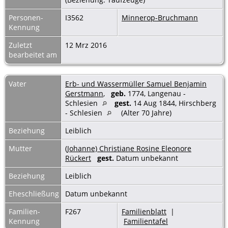
Personen-
I3562
Minnerop-Bruchmann
Kennung
Zuletzt
12 Mrz 2016
bearbeitet am
Vater
Erb- und Wassermüller Samuel Benjamin
Gerstmann
,
geb.
1774, Langenau -
Schlesien
gest.
14 Aug 1844, Hirschberg
- Schlesien
(Alter 70 Jahre)
Beziehung
Leiblich
Mutter
(Johanne) Christiane Rosine Eleonore
Rückert
gest.
Datum unbekannt
Beziehung
Leiblich
Eheschließung
Datum unbekannt
Familien-
F267
Familienblatt
|
Kennung
Familientafel