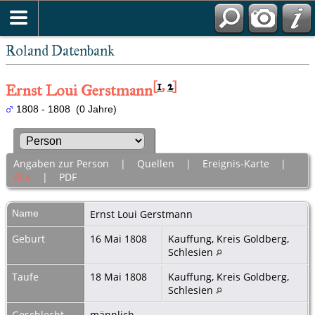
Roland Datenbank
[
1
,
2
]
Ernst Loui Gerstmann
1808 - 1808 (0 Jahre)
Angaben zur Person
|
Quellen
|
Ereignis-Karte
|
Alle
|
PDF
Name
Ernst Loui
Gerstmann
Geburt
16 Mai 1808
Kauffung, Kreis Goldberg,
Schlesien
Taufe
18 Mai 1808
Kauffung, Kreis Goldberg,
Schlesien
Geschlecht
männlich