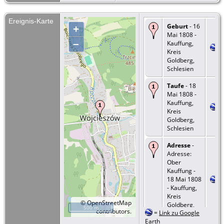
Ereignis-Karte
Geburt
- 16
+
Mai 1808 -
–
Kauffung,
Kreis
Goldberg,
Schlesien
Taufe
- 18
Mai 1808 -
Kauffung,
Kreis
Goldberg,
Schlesien
Adresse
-
Adresse:
Ober
Kauffung -
18 Mai 1808
- Kauffung,
Kreis
©
OpenStreetMap
Goldberg,
500 m
contributors.
=
Link zu Google
Schlesien
Earth