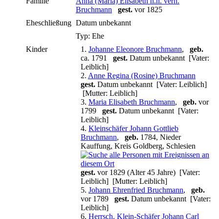
Familie
Anna (Maria) Elisabeth n.n. verh.
Bruchmann
gest.
vor 1825
Eheschließung
Datum unbekannt
Typ: Ehe
Kinder
1.
Johanne Eleonore Bruchmann
,
geb.
ca. 1791
gest.
Datum unbekannt [Vater:
Leiblich]
2.
Anne Regina (Rosine) Bruchmann
gest.
Datum unbekannt [Vater: Leiblich]
[Mutter: Leiblich]
3.
Maria Elisabeth Bruchmann
,
geb.
vor
1799
gest.
Datum unbekannt [Vater:
Leiblich]
4.
Kleinschäfer Johann Gottlieb
Bruchmann
,
geb.
1784, Nieder
Kauffung, Kreis Goldberg, Schlesien
gest.
vor 1829 (Alter 45 Jahre) [Vater:
Leiblich] [Mutter: Leiblich]
5.
Johann Ehrenfried Bruchmann
,
geb.
vor 1789
gest.
Datum unbekannt [Vater:
Leiblich]
6.
Herrsch. Klein-Schäfer Johann Carl