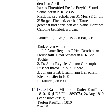
den 1ten April
Ist des Ehrenfried Freche Freyhäußl und
Schneider in N.K. v.s.W.
Mar.Elis. geb Scholz den 31.Meerz früh um
2Uhr geb Töchterl. zur heil Taufe
gebracht und derselben den Name Dorothee
Caroline beigelegt worden.
Anmerkung: Begräbnisbuch Pag. 219
Taufzeugen waren
1. Jgf. Anne Reg. des Gfried Bruchmann
Herrschaftl. Groß Schäfer in N.K. 2te
Tochter
2. Fr. Anna Reg. des Johann Christoph
Püschel Inwoh. in N.K. Ehew.
3. Johann Glieb Bruchmann Herrschaftl.
Klein Schäfer in N.K.
In Taufzeugen Nr.1
[
S293
] Rainer Minnerop, Taufen Kauffung
1810-16, (LDS Film 889975), 24 Aug 1810
(Verlässlichkeit: 3).
Taufen Kauffung 1810
Pag.16