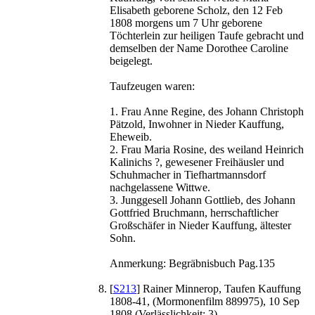
Elisabeth geborene Scholz, den 12 Feb
1808 morgens um 7 Uhr geborene
Töchterlein zur heiligen Taufe gebracht und
demselben der Name Dorothee Caroline
beigelegt.
Taufzeugen waren:
1. Frau Anne Regine, des Johann Christoph
Pätzold, Inwohner in Nieder Kauffung,
Eheweib.
2. Frau Maria Rosine, des weiland Heinrich
Kalinichs ?, gewesener Freihäusler und
Schuhmacher in Tiefhartmannsdorf
nachgelassene Wittwe.
3. Junggesell Johann Gottlieb, des Johann
Gottfried Bruchmann, herrschaftlicher
Großschäfer in Nieder Kauffung, ältester
Sohn.
Anmerkung: Begräbnisbuch Pag.135
[
S213
] Rainer Minnerop, Taufen Kauffung
1808-41, (Mormonenfilm 889975), 10 Sep
1808 (Verlässlichkeit: 3).