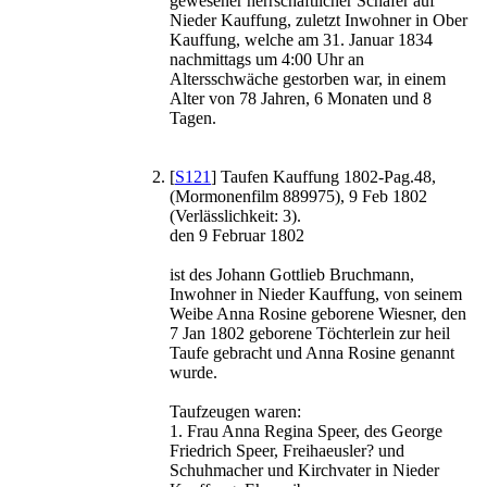
gewesener herrschaftlicher Schäfer auf
Nieder Kauffung, zuletzt Inwohner in Ober
Kauffung, welche am 31. Januar 1834
nachmittags um 4:00 Uhr an
Altersschwäche gestorben war, in einem
Alter von 78 Jahren, 6 Monaten und 8
Tagen.
[
S121
] Taufen Kauffung 1802-Pag.48,
(Mormonenfilm 889975), 9 Feb 1802
(Verlässlichkeit: 3).
den 9 Februar 1802
ist des Johann Gottlieb Bruchmann,
Inwohner in Nieder Kauffung, von seinem
Weibe Anna Rosine geborene Wiesner, den
7 Jan 1802 geborene Töchterlein zur heil
Taufe gebracht und Anna Rosine genannt
wurde.
Taufzeugen waren:
1. Frau Anna Regina Speer, des George
Friedrich Speer, Freihaeusler? und
Schuhmacher und Kirchvater in Nieder