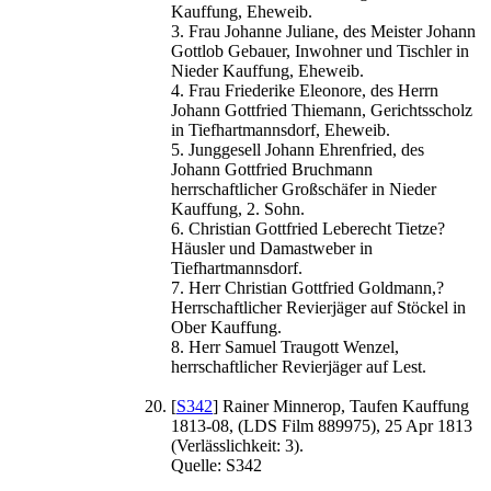
Kauffung, Eheweib.
3. Frau Johanne Juliane, des Meister Johann
Gottlob Gebauer, Inwohner und Tischler in
Nieder Kauffung, Eheweib.
4. Frau Friederike Eleonore, des Herrn
Johann Gottfried Thiemann, Gerichtsscholz
in Tiefhartmannsdorf, Eheweib.
5. Junggesell Johann Ehrenfried, des
Johann Gottfried Bruchmann
herrschaftlicher Großschäfer in Nieder
Kauffung, 2. Sohn.
6. Christian Gottfried Leberecht Tietze?
Häusler und Damastweber in
Tiefhartmannsdorf.
7. Herr Christian Gottfried Goldmann,?
Herrschaftlicher Revierjäger auf Stöckel in
Ober Kauffung.
8. Herr Samuel Traugott Wenzel,
herrschaftlicher Revierjäger auf Lest.
[
S342
] Rainer Minnerop, Taufen Kauffung
1813-08, (LDS Film 889975), 25 Apr 1813
(Verlässlichkeit: 3).
Quelle: S342