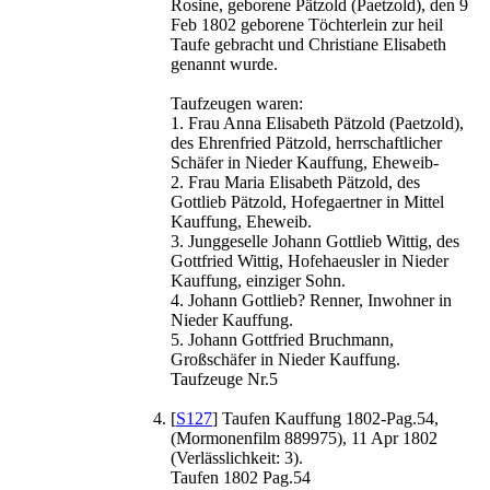
Rosine, geborene Pätzold (Paetzold), den 9
Feb 1802 geborene Töchterlein zur heil
Taufe gebracht und Christiane Elisabeth
genannt wurde.
Taufzeugen waren:
1. Frau Anna Elisabeth Pätzold (Paetzold),
des Ehrenfried Pätzold, herrschaftlicher
Schäfer in Nieder Kauffung, Eheweib-
2. Frau Maria Elisabeth Pätzold, des
Gottlieb Pätzold, Hofegaertner in Mittel
Kauffung, Eheweib.
3. Junggeselle Johann Gottlieb Wittig, des
Gottfried Wittig, Hofehaeusler in Nieder
Kauffung, einziger Sohn.
4. Johann Gottlieb? Renner, Inwohner in
Nieder Kauffung.
5. Johann Gottfried Bruchmann,
Großschäfer in Nieder Kauffung.
Taufzeuge Nr.5
[
S127
] Taufen Kauffung 1802-Pag.54,
(Mormonenfilm 889975), 11 Apr 1802
(Verlässlichkeit: 3).
Taufen 1802 Pag.54