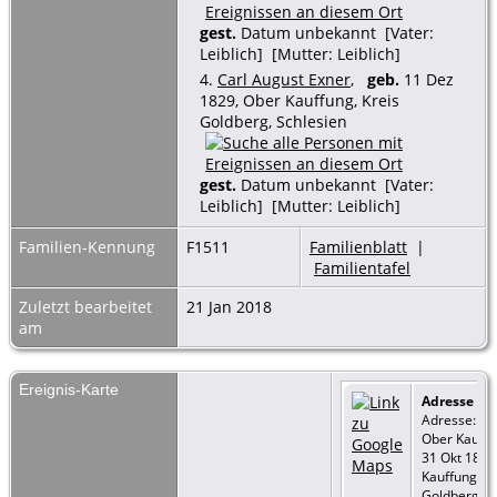
gest.
Datum unbekannt [Vater:
Leiblich] [Mutter: Leiblich]
4.
Carl August Exner
,
geb.
11 Dez
1829, Ober Kauffung, Kreis
Goldberg, Schlesien
gest.
Datum unbekannt [Vater:
Leiblich] [Mutter: Leiblich]
Familien-Kennung
F1511
Familienblatt
|
Familientafel
Zuletzt bearbeitet
21 Jan 2018
am
Ereignis-Karte
Adresse
-
Adresse:
Ober Kauffu
31 Okt 1809
Kauffung, Kr
Goldberg,