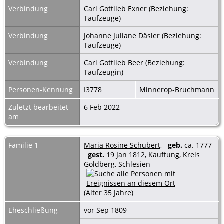
Verbindung
Carl Gottlieb Exner
(Beziehung:
Taufzeuge)
Verbindung
Johanne Juliane Däsler
(Beziehung:
Taufzeuge)
Verbindung
Carl Gottlieb Beer
(Beziehung:
Taufzeugin)
Personen-Kennung
I3778
Minnerop-Bruchmann
Zuletzt bearbeitet
6 Feb 2022
am
Familie 1
Maria Rosine Schubert
,
geb.
ca. 1777
gest.
19 Jan 1812, Kauffung, Kreis
Goldberg, Schlesien
(Alter 35 Jahre)
Eheschließung
vor Sep 1809