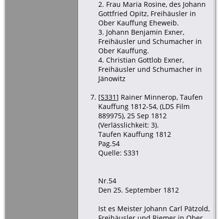
2. Frau Maria Rosine, des Johann
Gottfried Opitz, Freihäusler in
Ober Kauffung Eheweib.
3. Johann Benjamin Exner,
Freihäusler und Schumacher in
Ober Kauffung.
4. Christian Gottlob Exner,
Freihäusler und Schumacher in
Jänowitz
[
S331
] Rainer Minnerop, Taufen
Kauffung 1812-54, (LDS Film
889975), 25 Sep 1812
(Verlässlichkeit: 3).
Taufen Kauffung 1812
Pag.54
Quelle: S331
Nr.54
Den 25. September 1812
Ist es Meister Johann Carl Pätzold,
Freihäusler und Riemer in Ober