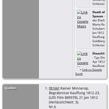
Schlesien
Death of
Spouse
- To
der Ehefrau
Maria Rosin
Schubert - 
Jan 1812 -
Kauffung, Kr
Goldberg,
Schlesien
Eheschlie
- Typ: Ehe - 
Apr 1812 -
Kauffung, Kr
=
Link zu Google
Goldberg,
Earth
Schlesien
Tod
- 9 Feb
1834 -
Quellen
[
B166
] Rainer Minnerop,
Kauffung, Kr
Begräbnisse Kauffung 1812-23,
Goldberg,
(LDS Film 889978), 21 Jan 1812
Schlesien
(Verlässlichkeit: 3).
Nr.6
Beerdigun