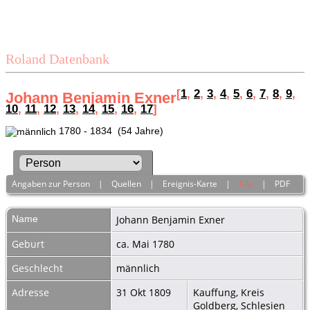
Roland Datenbank
[
1
,
2
,
3
,
4
,
5
,
6
,
7
,
8
,
9
,
Johann Benjamin Exner
10
,
11
,
12
,
13
,
14
,
15
,
16
,
17
]
1780 - 1834 (54 Jahre)
Angaben zur Person
|
Quellen
|
Ereignis-Karte
|
Alle
|
PDF
Name
Johann Benjamin
Exner
Geburt
ca. Mai 1780
Geschlecht
männlich
Adresse
31 Okt 1809
Kauffung, Kreis
Goldberg, Schlesien