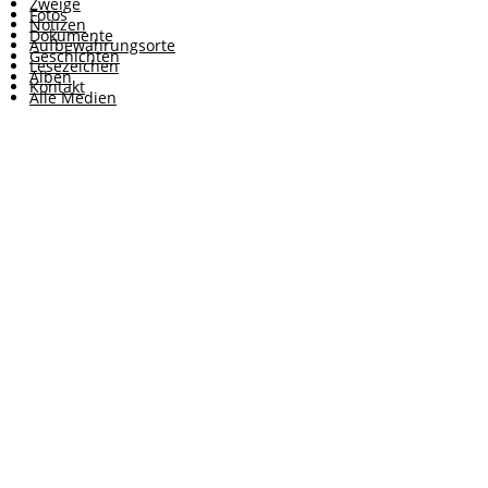
Zweige
Fotos
Notizen
Dokumente
Aufbewahrungsorte
Geschichten
Lesezeichen
Alben
Kontakt
Alle Medien