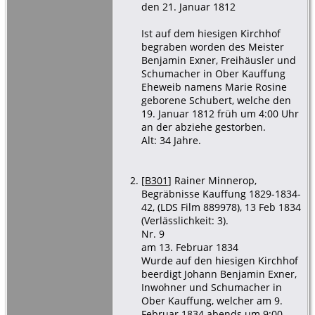
den 21. Januar 1812
13 Feb 1834
Kauffung, Kr
Goldberg,
Ist auf dem hiesigen Kirchhof
Schlesien
begraben worden des Meister
Benjamin Exner, Freihäusler und
Schumacher in Ober Kauffung
Eheweib namens Marie Rosine
geborene Schubert, welche den
19. Januar 1812 früh um 4:00 Uhr
an der abziehe gestorben.
Alt: 34 Jahre.
[
B301
] Rainer Minnerop,
Begräbnisse Kauffung 1829-1834-
42, (LDS Film 889978), 13 Feb 1834
(Verlässlichkeit: 3).
Nr. 9
am 13. Februar 1834
Wurde auf den hiesigen Kirchhof
beerdigt Johann Benjamin Exner,
Inwohner und Schumacher in
Ober Kauffung, welcher am 9.
Februar 1834 abends um 9:00