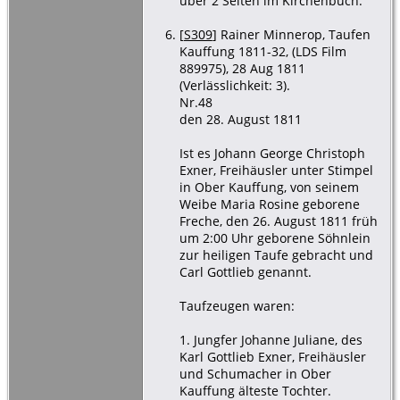
über 2 Seiten im Kirchenbuch.
[
S309
] Rainer Minnerop, Taufen
Kauffung 1811-32, (LDS Film
889975), 28 Aug 1811
(Verlässlichkeit: 3).
Nr.48
den 28. August 1811
Ist es Johann George Christoph
Exner, Freihäusler unter Stimpel
in Ober Kauffung, von seinem
Weibe Maria Rosine geborene
Freche, den 26. August 1811 früh
um 2:00 Uhr geborene Söhnlein
zur heiligen Taufe gebracht und
Carl Gottlieb genannt.
Taufzeugen waren:
1. Jungfer Johanne Juliane, des
Karl Gottlieb Exner, Freihäusler
und Schumacher in Ober
Kauffung älteste Tochter.