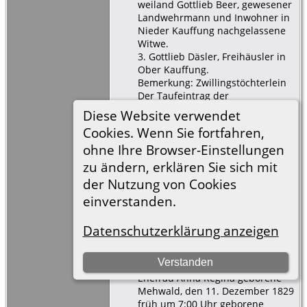
weiland Gottlieb Beer, gewesener
Landwehrmann und Inwohner in
Nieder Kauffung nachgelassene
Witwe.
3. Gottlieb Däsler, Freihäusler in
Ober Kauffung.
Bemerkung: Zwillingstöchterlein
Der Taufeintrag der
Zwillingstöchter erstreckt sich
Diese Website verwendet
über 2 Seiten im Kirchenbuch
Cookies. Wenn Sie fortfahren,
[
S540
] Rainer Minnerop, Taufen
ohne Ihre Browser-Einstellungen
Kauffung 1829-1834-16, (LDS Film
zu ändern, erklären Sie sich mit
889975), 20 Dez 1829
der Nutzung von Cookies
(Verlässlichkeit: 3).
einverstanden.
Nr. 70
den 20. Dezember 1829
Datenschutzerklärung anzeigen
Wurde des Benjamin Exner,
Inwohner und Schumacher in
Verstanden
Ober Kauffung, von seiner
Ehefrau Anna Regina geborene
Mehwald, den 11. Dezember 1829
früh um 7:00 Uhr geborene