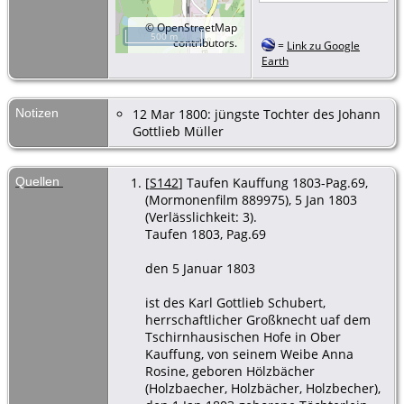
©
OpenStreetMap
500 m
contributors.
=
Link zu Google
Earth
Notizen
12 Mar 1800: jüngste Tochter des Johann
Gottlieb Müller
Quellen
[
S142
] Taufen Kauffung 1803-Pag.69,
(Mormonenfilm 889975), 5 Jan 1803
(Verlässlichkeit: 3).
Taufen 1803, Pag.69
den 5 Januar 1803
ist des Karl Gottlieb Schubert,
herrschaftlicher Großknecht uaf dem
Tschirnhausischen Hofe in Ober
Kauffung, von seinem Weibe Anna
Rosine, geboren Hölzbächer
(Holzbaecher, Holzbächer, Holzbecher),