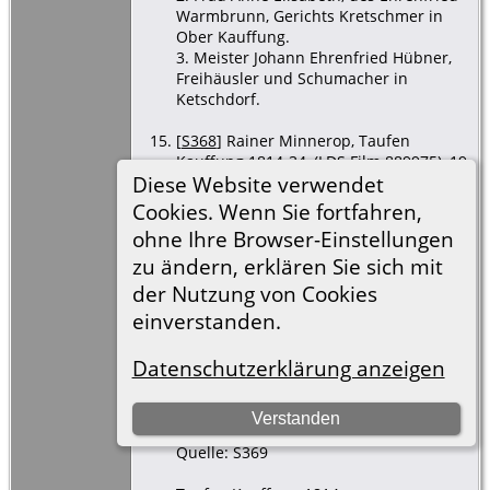
Warmbrunn, Gerichts Kretschmer in
Ober Kauffung.
3. Meister Johann Ehrenfried Hübner,
Freihäusler und Schumacher in
Ketschdorf.
[
S368
] Rainer Minnerop, Taufen
Kauffung 1814-34, (LDS Film 889975), 19
Diese Website verwendet
Mai 1814 (Verlässlichkeit: 3).
Nr.28
Cookies. Wenn Sie fortfahren,
den 19. Mai 1814
ohne Ihre Browser-Einstellungen
zu ändern, erklären Sie sich mit
Ist dem Christian Gottlieb Siebenschuh,
Freihäusler in Ober Kauffung, von
der Nutzung von Cookies
seinem Weibe Anne Helene geborene
einverstanden.
Pruschwitz, den 16. Mai 1814 früh um
2:00 Uhr geborene Töchterlein zur
Datenschutzerklärung anzeigen
heiligen Taufe gebracht und
demselben der Name Johanne Juliane
beigelegt worden.
Verstanden
Quelle: S369