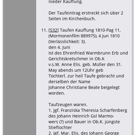
nieder Kauffung.
Der Taufeintrag erstreckt sich über 2
Seiten im Kirchenbuch.
[
S32
] Taufen Kauffung 1810-Pag 11,
(Mormonenfilm 889975), 4 Jun 1810
(Verlässlichkeit: 3).
den 4. Juni
Ist des Ehrenfried Warmbrunn Erb und
Gerichtskretschmer in Ob.K
v.s.W. Anne Elis. geb. Müller den 31.
May abends um 12Uhr geb
Töchterl. zur heil Taufe gebracht und
derselben der Name
Johanne Christiane Beate beigelegt
worden.
Taufzeugen waren.
1. Jgf. Franziska Theresia Scharfenberg
des Johann Heinrich Gsl Marmo-
wers (?) und Bauer in Ob.K. jüngste
Stieftochter
2. Jgf. Mar. Elis. des Johann George