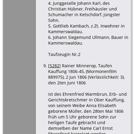
4. Junggeselle Johann Karl, des
Christian Hübner, Freihäusler und
Schumacher in Ketschdorf, jüngster
Sohn.
5. Gottlieb Kambach, z.Zt. Inwohner in
Kammerswaldau.
6. Johann Siegemund Ullmann, Bauer in
Kammerswaldau.
Taufzeugin Nr.2
[
S282
] Rainer Minnerop, Taufen
Kauffung 1806-45, (Mormonenfilm
889975), 2 Jun 1806 (Verlässlichkeit: 3).
den 2ten Juni 1806
ist des Ehrenfried Warmbrun, Erb- und
Gerichtskretschmer in Ober Kauffung,
von seinem Weibe Anna Elisabeth
geborene Müller, den 28ten Mai 1806
früh um 5 Uhr geborene Sohn zur
heiligen Taufe gebracht und
demselben der Name Carl Ernst
Ehrenfried beigelegt worden.