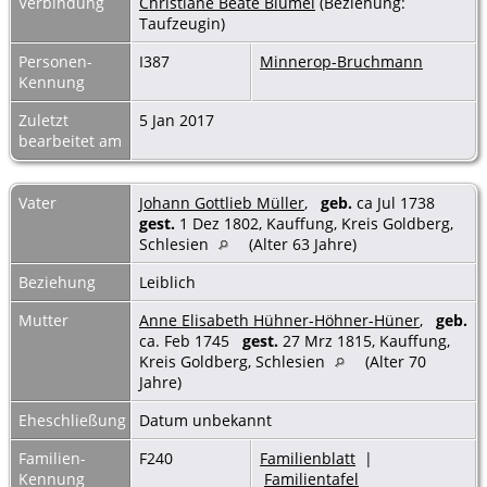
Verbindung
Christiane Beate Blümel
(Beziehung:
Taufzeugin)
Personen-
I387
Minnerop-Bruchmann
Kennung
Zuletzt
5 Jan 2017
bearbeitet am
Vater
Johann Gottlieb Müller
,
geb.
ca Jul 1738
gest.
1 Dez 1802, Kauffung, Kreis Goldberg,
Schlesien
(Alter 63 Jahre)
Beziehung
Leiblich
Mutter
Anne Elisabeth Hühner-Höhner-Hüner
,
geb.
ca. Feb 1745
gest.
27 Mrz 1815, Kauffung,
Kreis Goldberg, Schlesien
(Alter 70
Jahre)
Eheschließung
Datum unbekannt
Familien-
F240
Familienblatt
|
Kennung
Familientafel