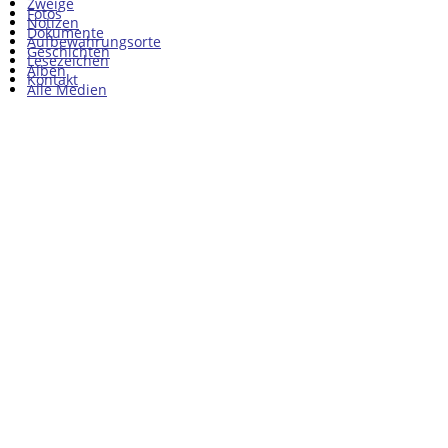
Zweige
Fotos
Notizen
Dokumente
Aufbewahrungsorte
Geschichten
Lesezeichen
Alben
Kontakt
Alle Medien