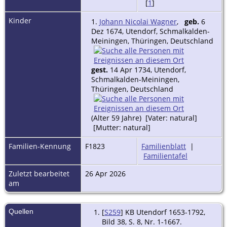
[
1
]
Kinder
1.
Johann Nicolai Wagner
,
geb.
6
Dez 1674, Utendorf, Schmalkalden-
Meiningen, Thüringen, Deutschland
gest.
14 Apr 1734, Utendorf,
Schmalkalden-Meiningen,
Thüringen, Deutschland
(Alter 59 Jahre) [Vater: natural]
[Mutter: natural]
Familien-Kennung
F1823
Familienblatt
|
Familientafel
Zuletzt bearbeitet
26 Apr 2026
am
Quellen
[
S259
] KB Utendorf 1653-1792,
Bild 38, S. 8, Nr. 1-1667.