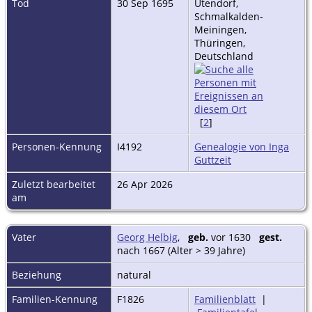
Tod
30 Sep 1695
Utendorf,
Schmalkalden-
Meiningen,
Thüringen,
Deutschland
[
2
]
Personen-Kennung
I4192
Genealogie von Inga
Guttzeit
Zuletzt bearbeitet
26 Apr 2026
am
Vater
Georg Helbig
,
geb.
vor 1630
gest.
nach 1667 (Alter > 39 Jahre)
Beziehung
natural
Familien-Kennung
F1826
Familienblatt
|