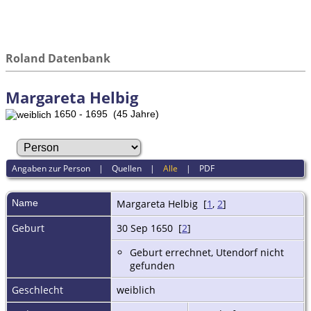
Roland Datenbank
Margareta Helbig
1650 - 1695 (45 Jahre)
Angaben zur Person
|
Quellen
|
Alle
|
PDF
Name
Margareta
Helbig
[
1
,
2
]
Geburt
30 Sep 1650 [
2
]
Geburt errechnet, Utendorf nicht
gefunden
Geschlecht
weiblich