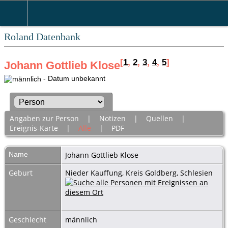
Roland Datenbank
[
1
,
2
,
3
,
4
,
5
]
Johann Gottlieb Klose
- Datum unbekannt
Angaben zur Person
|
Notizen
|
Quellen
|
Ereignis-Karte
|
Alle
|
PDF
Name
Johann Gottlieb
Klose
Geburt
Nieder Kauffung, Kreis Goldberg, Schlesien
Geschlecht
männlich