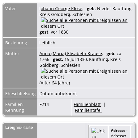
Vater
Johann George Klose
,
geb.
Nieder Kauffung,
Kreis Goldberg, Schlesien
gest.
vor 1830
Beziehung
Leiblich
Mutter
Anna (Maria) Elisabeth Krause
,
geb.
ca.
1766
gest.
15 Jul 1830, Kauffung, Kreis
Goldberg, Schlesien
(Alter 64 Jahre)
Eheschließung
Datum unbekannt
Familien-
F214
Familienblatt
|
Kennung
Familientafel
Ereignis-Karte
Adresse
-
Adresse: