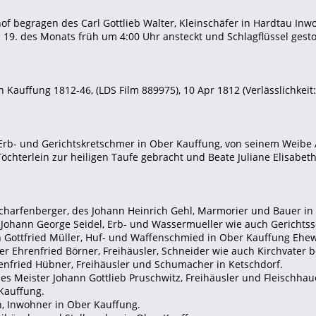
of begragen des Carl Gottlieb Walter, Kleinschäfer in Hardtau Inw
 19. des Monats früh um 4:00 Uhr ansteckt und Schlagflüssel gest
 Kauffung 1812-46, (LDS Film 889975), 10 Apr 1812 (Verlässlichkeit: 
Erb- und Gerichtskretschmer in Ober Kauffung, von seinem Weibe 
chterlein zur heiligen Taufe gebracht und Beate Juliane Elisabet
Scharfenberger, des Johann Heinrich Gehl, Marmorier und Bauer in 
s Johann George Seidel, Erb- und Wassermueller wie auch Gerichtss
n Gottfried Müller, Huf- und Waffenschmied in Ober Kauffung Ehew
er Ehrenfried Börner, Freihäusler, Schneider wie auch Kirchvater b
renfried Hübner, Freihäusler und Schumacher in Ketschdorf.
des Meister Johann Gottlieb Pruschwitz, Freihäusler und Fleischhaue
 Kauffung.
h, Inwohner in Ober Kauffung.