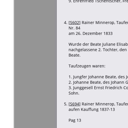
9. Ehrenfried Tschentscher, Fr
[
S602
] Rainer Minnerop, Taufen
Nr. 84
am 26. Dezember 1833
Wurde der Beate Juliane Elis
nachgelassene 2. Tochter, den
Beate.
Taufzeugen waren:
1. Jungfer Johanne Beate, des 
2. Johanne Beate, des Johann G
3. Junggesell Ernst Friedrich
Sohn.
[
S694
] Rainer Minnerop, Taufen
aufen Kauffung 1837-13
Pag 13