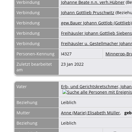
Verbindung
Johanne Beate n.n. verh.Hübner
(Be
Verbindung
Johann Gottlieb Pruschwitz
(Beziehu
Verbindung
gew.Bauer Johann Gottlob (Gottlieb)
Verbindung
Freihäusler Johann Gottlieb Sieben
Verbindung
Freihäusler u. Gestellmacher Johan
Personen-Kennung
I4327
Minnerop-B
Zuletzt bearbeitet
23 Jan 2022
am
Vater
Erb- und Gerichtskretschmer, Joh
Beziehung
Leiblich
Mutter
Anne (Marie) Elisabeth Müller
,
geb
Beziehung
Leiblich