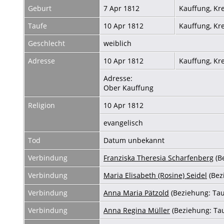
Geburt
7 Apr 1812
Kauffung, Kr
Taufe
10 Apr 1812
Kauffung, Kr
Geschlecht
weiblich
Adresse
10 Apr 1812
Kauffung, Kr
Adresse:
Ober Kauffung
Religion
10 Apr 1812
evangelisch
Tod
Datum unbekannt
Verbindung
Franziska Theresia Scharfenberg
(B
Verbindung
Maria Elisabeth (Rosine) Seidel
(Bez
Verbindung
Anna Maria Pätzold
(Beziehung: Ta
Verbindung
Anna Regina Müller
(Beziehung: Ta