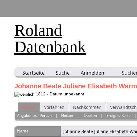
Roland
Datenbank
Startseite
Suche
Anmelden
Suche
Johanne Beate Juliane Elisabeth War
1812 - Datum unbekannt
Person
Vorfahren
Nachkommen
Verwandtsch
Angaben zur Person
|
Notizen
|
Quellen
|
Ereignis-Karte
Name
Johanne Beate Juliane Elisabeth
Wa