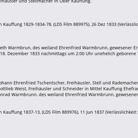
eihäusler und Stellmacher in Ober Kauffung.
 Kauffung 1829-1834-78, (LDS Film 889975), 26 Dez 1833 (Verlässlich
abeth Warmbrun, des weiland Ehrenfried Warmbrunn, gewesener Er
 18. Dezember 1833 nachmittags um 2:00 Uhr unehelich geborene 
Johann Ehrenfried Tschentscher, Freihäusler, Stell und Rademacher
ottlieb Weist, Freihäusler und Schneider in Mittel Kauffung Ehefra
 Conrad Warmbrunn, des weiland Ehrenfried Warmbrunn, gewesener
 Kauffung 1837-13, (LDS Film 889976), 11 Jun 1837 (Verlässlichkeit: 