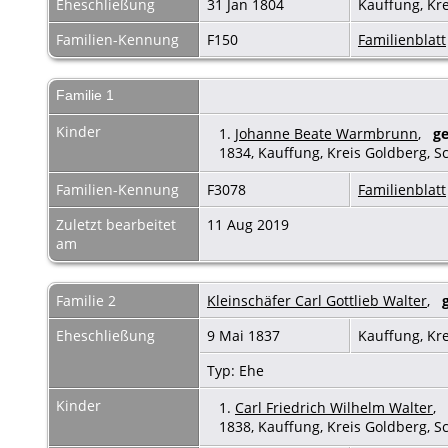
Eheschließung
31 Jan 1804
Kauffung, Kr
Familien-Kennung
F150
Familienblatt
Familie 1
Kinder
1.
Johanne Beate Warmbrunn
,
ge
1834, Kauffung, Kreis Goldberg, S
Familien-Kennung
F3078
Familienblatt
Zuletzt bearbeitet
11 Aug 2019
am
Familie 2
Kleinschäfer Carl Gottlieb Walter
,
Eheschließung
9 Mai 1837
Kauffung, Kr
Typ: Ehe
Kinder
1.
Carl Friedrich Wilhelm Walter
,
1838, Kauffung, Kreis Goldberg, S