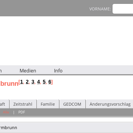
VORNAME:
n
Medien
Info
[
1
,
2
,
3
,
4
,
5
,
6
]
mbrunn
aft
Zeitstrahl
Familie
GEDCOM
Änderungsvorschlag
|
Alle
|
PDF
rmbrunn