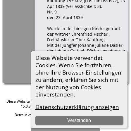
Kauffung 1839-02, (LDS Film 889977), 23
Apr 1839 (Verlässlichkeit: 3).
Nr. 9
den 23. April 1839
Wurde in der hiesigen Kirche getraut
der Wittwer Ehrenfried Fischer,
Freihäusler in Ober Kauffung.
Mit der Jungfer Johanne Juliane Däsler,
des Johann Gottlieb Däsler, Inwohner in
Ober Kauffung eheliche 2. Tochter
Diese Website verwendet
Cookies. Wenn Sie fortfahren,
Der Bräutigam war 36 Jahre, die Braut
ohne Ihre Browser-Einstellungen
25 Jahre alt.
zu ändern, erklären Sie sich mit
der Nutzung von Cookies
einverstanden.
Diese Website läuft mit
The Next Generation of Genealogy Sitebuilding
v.
Datenschutzerklärung anzeigen
15.0.3, programmiert von Darrin Lythgoe © 2001-2026.
Betreut von
Roland zu Dortmund e.V.
. |
Datenschutzerklärung
.
Verstanden
Hier geht es zum Impressum