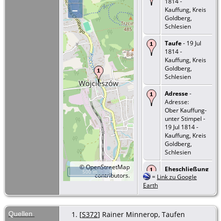
1814 -
–
Kauffung, Kreis
Goldberg,
Schlesien
Taufe
- 19 Jul
1814 -
Kauffung, Kreis
Goldberg,
Schlesien
Adresse
-
Adresse:
Ober Kauffung-
unter Stimpel -
19 Jul 1814 -
Kauffung, Kreis
Goldberg,
Schlesien
©
OpenStreetMap
Eheschließung
500 m
contributors.
=
Link zu Google
- Typ: Ehe - 23
Earth
Apr 1839 -
Kauffung, Kreis
Goldberg,
Schlesien
Quellen
[
S372
] Rainer Minnerop, Taufen