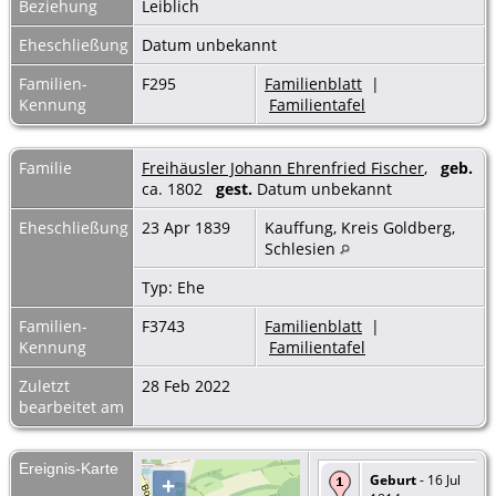
Beziehung
Leiblich
Eheschließung
Datum unbekannt
Familien-
F295
Familienblatt
|
Kennung
Familientafel
Familie
Freihäusler Johann Ehrenfried Fischer
,
geb.
ca. 1802
gest.
Datum unbekannt
Eheschließung
23 Apr 1839
Kauffung, Kreis Goldberg,
Schlesien
Typ: Ehe
Familien-
F3743
Familienblatt
|
Kennung
Familientafel
Zuletzt
28 Feb 2022
bearbeitet am
Ereignis-Karte
Geburt
- 16 Jul
+