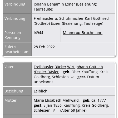
Verbindung
Johann Benjamin Exner
(Beziehung:
Taufzeuge)
Verbindung
Freihäusler u. Schuhmacher Karl Gottfried
(Gottlieb) Exner
(Beziehung: Taufzeuge)
Personen-
I4944
Minnerop-Bruchmann
Kennung
Zuletzt
28 Feb 2022
bearbeitet am
Vater
Freihäusler,Bäcker,Wirt Johann Gottlieb
/Dasler Däsler
,
geb.
Ober Kauffung, Kreis
Goldberg, Schlesien
gest.
Datum
unbekannt
Beziehung
Leiblich
Mutter
Maria Elisabeth Mehwald
,
geb.
ca. 1777
gest.
8 Jan 1836, Kauffung, Kreis Goldberg,
Schlesien
(Alter 59 Jahre)