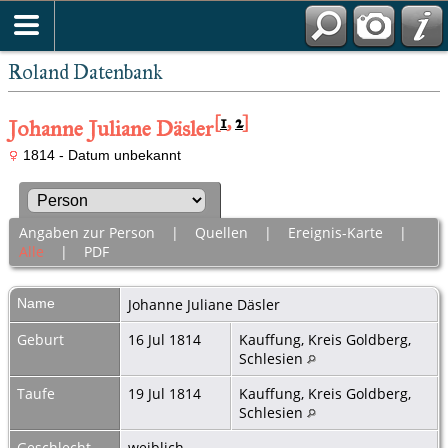
Roland Datenbank
[
1
,
2
]
Johanne Juliane Däsler
1814 - Datum unbekannt
Angaben zur Person
|
Quellen
|
Ereignis-Karte
|
Alle
|
PDF
Name
Johanne Juliane
Däsler
Geburt
16 Jul 1814
Kauffung, Kreis Goldberg,
Schlesien
Taufe
19 Jul 1814
Kauffung, Kreis Goldberg,
Schlesien
Geschlecht
weiblich