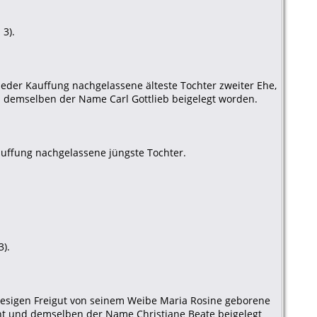
 3).
Nieder Kauffung nachgelassene älteste Tochter zweiter Ehe,
 demselben der Name Carl Gottlieb beigelegt worden.
auffung nachgelassene jüngste Tochter.
3).
iesigen Freigut von seinem Weibe Maria Rosine geborene
ht und demselben der Name Christiane Beate beigelegt