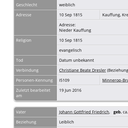
Geschlecht
weiblich
Adresse
10 Sep 1815
Kauffung, Kr
Adresse:
Nieder Kauffung
Religion
10 Sep 1815
evangelisch
Tod
Datum unbekannt
Verbindung
Christiane Beate Dresler
(Beziehung
Personen-Kennung
I5109
Minnerop-B
Zuletzt bearbeitet
19 Jun 2016
am
Vater
Johann Gottfried Friedrich
,
geb.
ca
Beziehung
Leiblich