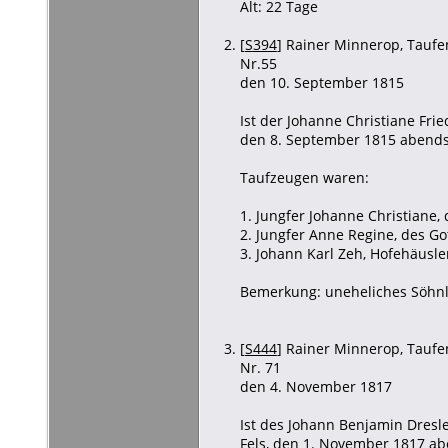
Alt: 22 Tage
[
S394
] Rainer Minnerop, Taufen
Nr.55
den 10. September 1815
Ist der Johanne Christiane Fri
den 8. September 1815 abends
Taufzeugen waren:
1. Jungfer Johanne Christiane
2. Jungfer Anne Regine, des G
3. Johann Karl Zeh, Hofehäusle
Bemerkung: uneheliches Söhnl
[
S444
] Rainer Minnerop, Taufen
Nr. 71
den 4. November 1817
Ist des Johann Benjamin Dresl
Fels, den 1. November 1817 ab