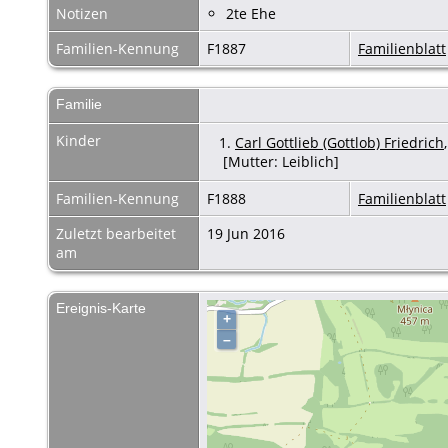
Notizen
2te Ehe
Familien-Kennung
F1887
Familienblatt
Familie
Kinder
1.
Carl Gottlieb (Gottlob) Friedrich
[Mutter: Leiblich]
Familien-Kennung
F1888
Familienblatt
Zuletzt bearbeitet
19 Jun 2016
am
Ereignis-Karte
+
–