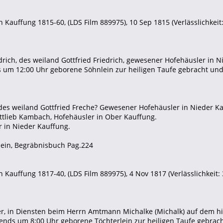
 Kauffung 1815-60, (LDS Film 889975), 10 Sep 1815 (Verlässlichkeit:
edrich, des weiland Gottfried Friedrich, gewesener Hofehäusler in 
 um 12:00 Uhr geborene Söhnlein zur heiligen Taufe gebracht und
, des weiland Gottfried Freche? Gewesener Hofehäusler in Nieder K
ottlieb Kambach, Hofehäusler in Ober Kauffung.
r in Nieder Kauffung.
ein, Begräbnisbuch Pag.224
 Kauffung 1817-40, (LDS Film 889975), 4 Nov 1817 (Verlässlichkeit: 
er, in Diensten beim Herrn Amtmann Michalke (Michalk) auf dem h
ends um 8:00 Uhr geborene Töchterlein zur heiligen Taufe gebrac