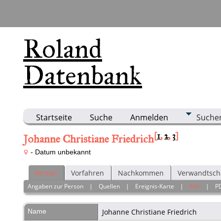
Roland
Datenbank
Startseite
Suche
Anmelden
Suche
[
1
,
2
,
3
]
Johanne Christiane Friedrich
- Datum unbekannt
Person
Vorfahren
Nachkommen
Verwandtsch
Angaben zur Person
|
Quellen
|
Ereignis-Karte
|
Alle
|
P
Name
Johanne Christiane
Friedrich