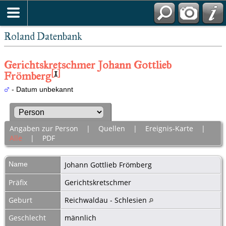
Roland Datenbank
Gerichtskretschmer Johann Gottlieb
[
1
]
Frömberg
- Datum unbekannt
Angaben zur Person
|
Quellen
|
Ereignis-Karte
|
Alle
|
PDF
Name
Johann Gottlieb
Frömberg
Präfix
Gerichtskretschmer
Geburt
Reichwaldau - Schlesien
Geschlecht
männlich