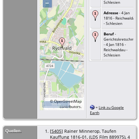
–
Schlesien
Adresse
- 4 Jan
1816 - Reichwaldau
- Schlesien
Beruf
-
Gerichtskretschmer
- 4 Jan 1816 -
Reichwaldau -
Schlesien
©
OpenStreetMap
500 m
contributors.
=
Link zu Google
Earth
Quellen
[
S405
] Rainer Minnerop, Taufen
Kauffung 1816-01, (LDS Film 889975), 4