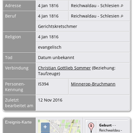
Adresse
4 Jan 1816
Reichwaldau - Schlesien
Beruf
4 Jan 1816
Reichwaldau - Schlesien
Gerichtskretschmer
Religion
4 Jan 1816
evangelisch
Tod
Datum unbekannt
Verbindung
Christian Gottlieb Sommer
(Beziehung:
Taufzeuge)
Personen-
I5394
Minnerop-Bruchmann
Kennung
Zuletzt
12 Nov 2016
bearbeitet am
Ereignis-Karte
Geburt
- -
+
Reichwaldau -