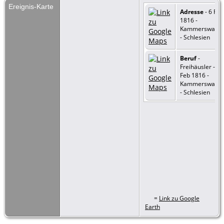
Ereignis-Karte
Adresse
- 6 Feb
1816 -
Kammerswalda
- Schlesien
Beruf
-
Freihäusler - 6
Feb 1816 -
Kammerswalda
- Schlesien
=
Link zu Google
Earth