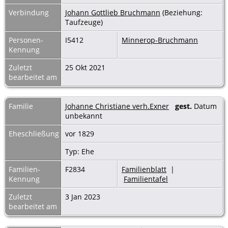
Verbindung
Johann Gottlieb Bruchmann
(Beziehung:
Taufzeuge)
Personen-
I5412
Minnerop-Bruchmann
Kennung
Zuletzt
25 Okt 2021
bearbeitet am
Familie
Johanne Christiane verh.Exner
gest.
Datum
unbekannt
Eheschließung
vor 1829
Typ: Ehe
Familien-
F2834
Familienblatt
|
Kennung
Familientafel
Zuletzt
3 Jan 2023
bearbeitet am