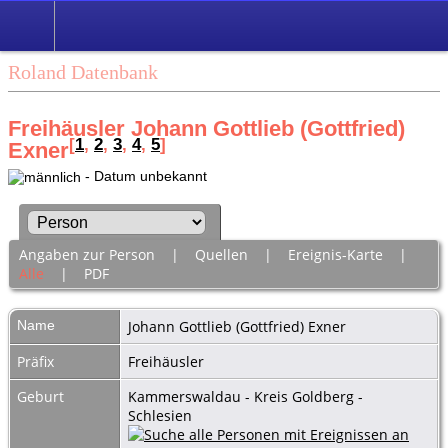
Roland Datenbank
Freihäusler Johann Gottlieb (Gottfried)
[
1
,
2
,
3
,
4
,
5
]
Exner
- Datum unbekannt
Angaben zur Person
|
Quellen
|
Ereignis-Karte
|
Alle
|
PDF
Name
Johann Gottlieb (Gottfried)
Exner
Präfix
Freihäusler
Geburt
Kammerswaldau - Kreis Goldberg -
Schlesien