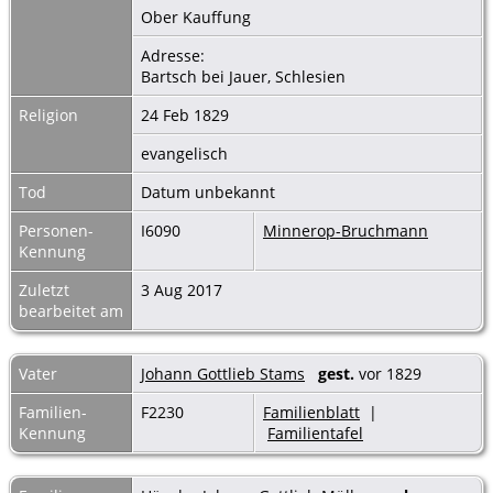
Ober Kauffung
Adresse:
Bartsch bei Jauer, Schlesien
Religion
24 Feb 1829
evangelisch
Tod
Datum unbekannt
Personen-
I6090
Minnerop-Bruchmann
Kennung
Zuletzt
3 Aug 2017
bearbeitet am
Vater
Johann Gottlieb Stams
gest.
vor 1829
Familien-
F2230
Familienblatt
|
Kennung
Familientafel