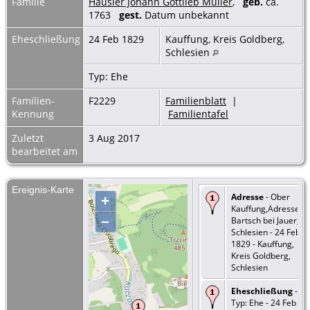
Familie
Häusler Johann Gottlieb Müller
,
geb.
ca.
1763
gest.
Datum unbekannt
Eheschließung
24 Feb 1829
Kauffung, Kreis Goldberg,
Schlesien
Typ: Ehe
Familien-
F2229
Familienblatt
|
Kennung
Familientafel
Zuletzt
3 Aug 2017
bearbeitet am
Ereignis-Karte
Adresse
- Ober
+
Kauffung,Adresse:
–
Bartsch bei Jauer,
Schlesien - 24 Feb
1829 - Kauffung,
Kreis Goldberg,
Schlesien
Eheschließung
-
Typ: Ehe - 24 Feb