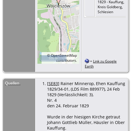
1829 - Kauffung,
Kreis Goldberg,
Schlesien
©
OpenStreetMap
500 m
contributors.
=
Link zu Google
Earth
Quellen
[
SE83
] Rainer Minnerop, Ehen Kauffung
1829/34-01, (LDS Film 889977), 24 Feb
1829 (Verlässlichkeit: 3).
Nr. 4
den 24. Februar 1829
Wurde in der hiesigen Kirche getraut
Johann Gottlieb Müller, Häusler in Ober
Kauffung.