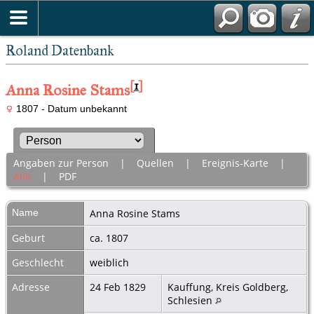
Roland Datenbank
[
1
]
Anna Rosine Stams
1807 - Datum unbekannt
Angaben zur Person
|
Quellen
|
Ereignis-Karte
|
Alle
|
PDF
Name
Anna Rosine
Stams
Geburt
ca. 1807
Geschlecht
weiblich
Adresse
24 Feb 1829
Kauffung, Kreis Goldberg,
Schlesien