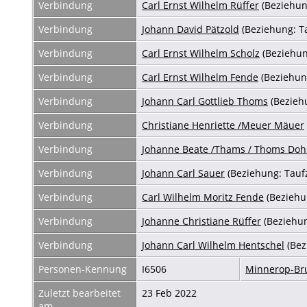
Verbindung
Carl Ernst Wilhelm Rüffer
(Beziehun
Verbindung
Johann David Pätzold
(Beziehung: T
Verbindung
Carl Ernst Wilhelm Scholz
(Beziehun
Verbindung
Carl Ernst Wilhelm Fende
(Beziehun
Verbindung
Johann Carl Gottlieb Thoms
(Bezieh
Verbindung
Christiane Henriette /Meuer Mäuer
Verbindung
Johanne Beate /Thams / Thoms Do
Verbindung
Johann Carl Sauer
(Beziehung: Tauf
Verbindung
Carl Wilhelm Moritz Fende
(Beziehu
Verbindung
Johanne Christiane Rüffer
(Beziehun
Verbindung
Johann Carl Wilhelm Hentschel
(Bez
Personen-Kennung
I6506
Minnerop-B
Zuletzt bearbeitet
23 Feb 2022
am