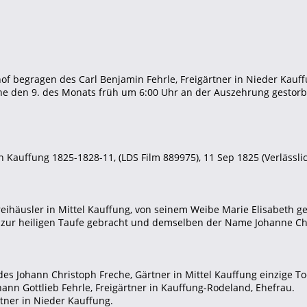
of begragen des Carl Benjamin Fehrle, Freigärtner in Nieder Kauf
he den 9. des Monats früh um 6:00 Uhr an der Auszehrung gestorb
 Kauffung 1825-1828-11, (LDS Film 889975), 11 Sep 1825 (Verlässlich
 Freihäusler in Mittel Kauffung, von seinem Weibe Marie Elisabet
 zur heiligen Taufe gebracht und demselben der Name Johanne Chr
 des Johann Christoph Freche, Gärtner in Mittel Kauffung einzige To
hann Gottlieb Fehrle, Freigärtner in Kauffung-Rodeland, Ehefrau.
rtner in Nieder Kauffung.