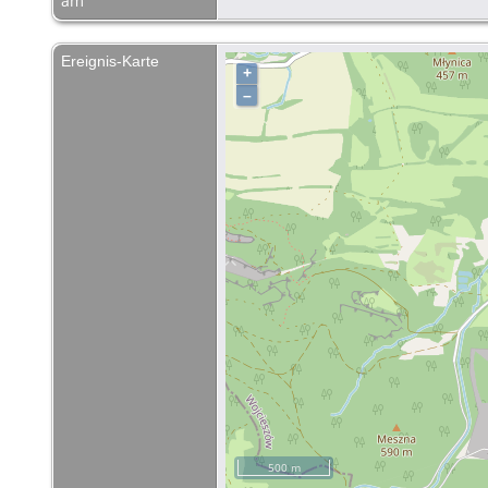
am
Ereignis-Karte
+
–
500 m