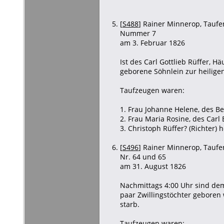
[
S488
] Rainer Minnerop, Taufen
Nummer 7
am 3. Februar 1826
Ist des Carl Gottlieb Rüffer, 
geborene Söhnlein zur heilige
Taufzeugen waren:
1. Frau Johanne Helene, des Be
2. Frau Maria Rosine, des Carl 
3. Christoph Rüffer? (Richter) 
[
S496
] Rainer Minnerop, Taufen
Nr. 64 und 65
am 31. August 1826
Nachmittags 4:00 Uhr sind dem
paar Zwillingstöchter geboren
starb.
Taufzeugen waren: