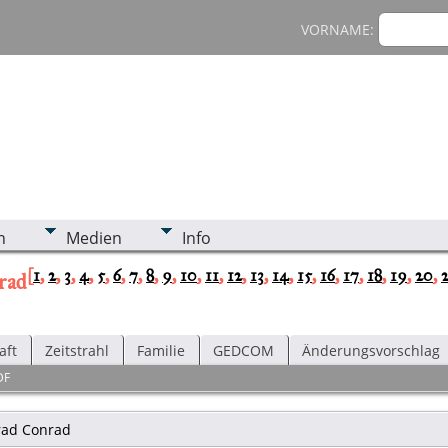
VORNAME:
n
Medien
Info
[
1
,
2
,
3
,
4
,
5
,
6
,
7
,
8
,
9
,
10
,
11
,
12
,
13
,
14
,
15
,
16
,
17
,
18
,
19
,
20
,
rad
aft
Zeitstrahl
Familie
GEDCOM
Änderungsvorschlag
DF
rad
Conrad