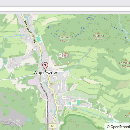
©
OpenStree