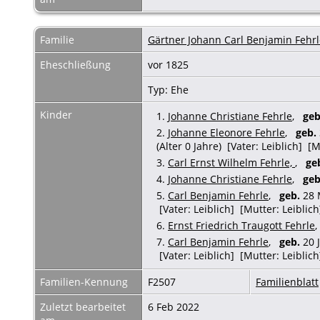
Familie
Gärtner Johann Carl Benjamin Fehrl
Eheschließung
vor 1825
Typ: Ehe
Kinder
1.
Johanne Christiane Fehrle
,
geb
2.
Johanne Eleonore Fehrle
,
geb.
(Alter 0 Jahre) [Vater: Leiblich] [M
3.
Carl Ernst Wilhelm Fehrle,
,
ge
4.
Johanne Christiane Fehrle
,
geb
5.
Carl Benjamin Fehrle
,
geb.
28 
[Vater: Leiblich] [Mutter: Leiblich
6.
Ernst Friedrich Traugott Fehrle
7.
Carl Benjamin Fehrle
,
geb.
20 J
[Vater: Leiblich] [Mutter: Leiblich
Familien-Kennung
F2507
Familienblatt
Zuletzt bearbeitet
6 Feb 2022