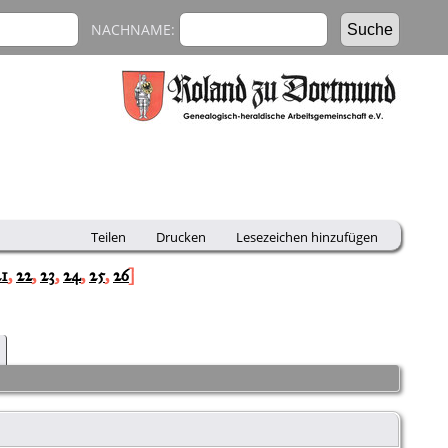
NACHNAME:
Teilen
Drucken
Lesezeichen hinzufügen
21
,
22
,
23
,
24
,
25
,
26
]