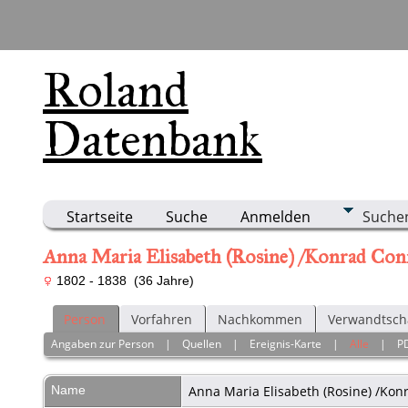
Roland
Datenbank
Startseite
Suche
Anmelden
Suche
Anna Maria Elisabeth (Rosine) /Konrad Con
1802 - 1838 (36 Jahre)
Person
Vorfahren
Nachkommen
Verwandtsch
Angaben zur Person
|
Quellen
|
Ereignis-Karte
|
Alle
|
P
Name
Anna Maria Elisabeth (Rosine) /Kon