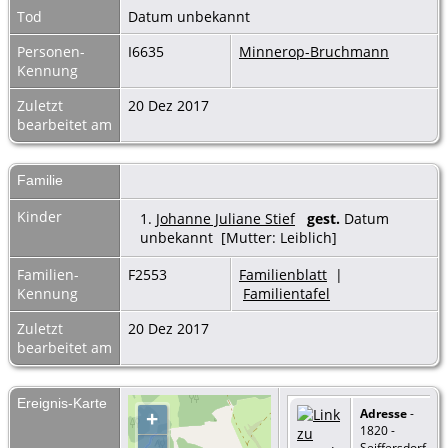
Tod
Datum unbekannt
Personen-
I6635
Minnerop-Bruchmann
Kennung
Zuletzt
20 Dez 2017
bearbeitet am
Familie
Kinder
1.
Johanne Juliane Stief
gest.
Datum
unbekannt [Mutter: Leiblich]
Familien-
F2553
Familienblatt
|
Kennung
Familientafel
Zuletzt
20 Dez 2017
bearbeitet am
Ereignis-Karte
Adresse
-
+
1820 -
Seiffersdorf,