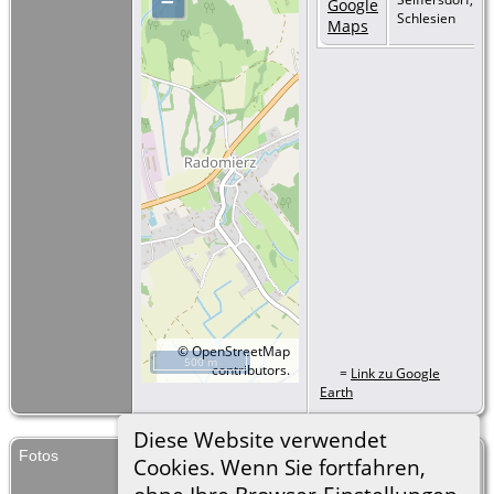
–
Schlesien
©
OpenStreetMap
500 m
contributors.
=
Link zu Google
Earth
Diese Website verwendet
Fotos
1820_trauung_schwarzer-
Cookies. Wenn Sie fortfahren,
stief_ausschnitt-seiffersdorf