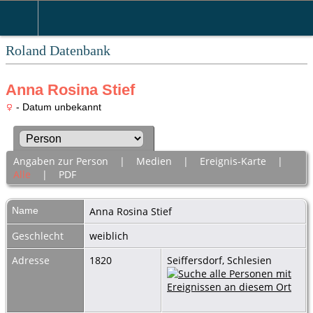
Roland Datenbank
Anna Rosina Stief
- Datum unbekannt
Angaben zur Person
|
Medien
|
Ereignis-Karte
|
Alle
|
PDF
Name
Anna Rosina
Stief
Geschlecht
weiblich
Adresse
1820
Seiffersdorf, Schlesien