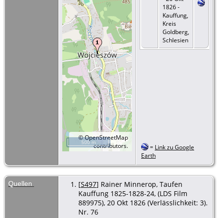
1826 -
Kauffung,
Kreis
Goldberg,
Schlesien
©
OpenStreetMap
500 m
contributors.
=
Link zu Google
Earth
Quellen
[
S497
] Rainer Minnerop, Taufen
Kauffung 1825-1828-24, (LDS Film
889975), 20 Okt 1826 (Verlässlichkeit: 3).
Nr. 76