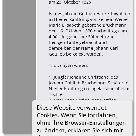
am 20. Oktober 1826
Ist des Johann Gottlieb Hanke, Inwohner
in Nieder Kauffung, von seinem Weibe
Maria Elisabeth geborene Bruchmann,
den 16. Oktober 1826 nachmittags um
4:00 Uhr geborene Söhnlein zur
heiligen Taufe gebracht und
demselben der Name Johann Carl
Gottlieb beigelegt worden.
Taufzeugen waren:
1. Jungfer Johanne Christiane, des
Johann Gottlieb Bruchmann, Schäfer in
Nieder Kauffung nachgelassene älteste
Tochter.
2. Frau Anna Rosine, des Gottlieb
Leuschner, Freihäusler in Nieder
Diese Website verwendet
Kauffung Ehefrau.
Cookies. Wenn Sie fortfahren,
3. Herr Johann Gottlieb Klose, Jäger in
ohne Ihre Browser-Einstellungen
Nieder Kauffung.
zu ändern, erklären Sie sich mit