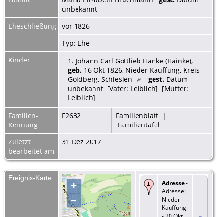
unbekannt
Eheschließung
vor 1826
Typ: Ehe
Kinder
1.
Johann Carl Gottlieb Hanke (Hainke)
,
geb.
16 Okt 1826, Nieder Kauffung, Kreis
Goldberg, Schlesien
gest.
Datum
unbekannt [Vater: Leiblich] [Mutter:
Leiblich]
Familien-
F2632
Familienblatt
|
Kennung
Familientafel
Zuletzt
31 Dez 2017
bearbeitet am
Ereignis-Karte
Adresse
-
+
Adresse:
–
Nieder
Kauffung
- 20 Okt