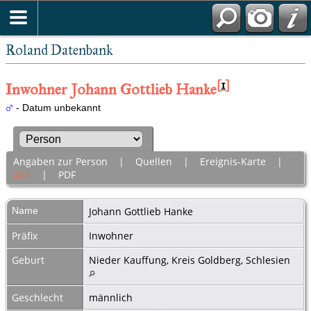
Roland Datenbank
[
1
]
Inwohner Johann Gottlieb Hanke
- Datum unbekannt
Angaben zur Person
|
Quellen
|
Ereignis-Karte
|
Alle
|
PDF
Name
Johann Gottlieb
Hanke
Präfix
Inwohner
Geburt
Nieder Kauffung, Kreis Goldberg, Schlesien
Geschlecht
männlich