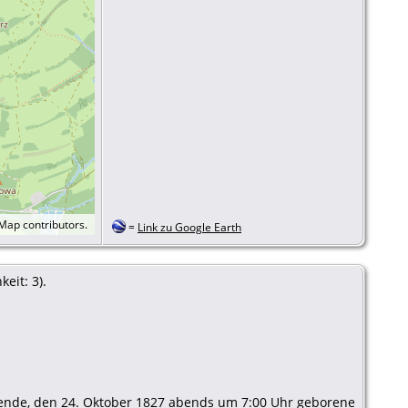
tMap
contributors.
=
Link zu Google Earth
eit: 3).
 Fende, den 24. Oktober 1827 abends um 7:00 Uhr geborene