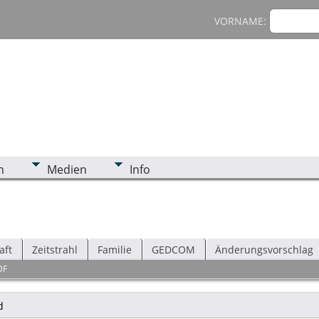
VORNAME:
n
Medien
Info
aft
Zeitstrahl
Familie
GEDCOM
Änderungsvorschlag
DF
d