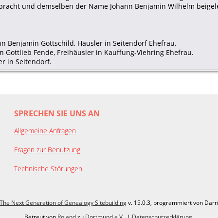
gebracht und demselben der Name Johann Benjamin Wilhelm beigel
nn Benjamin Gottschild, Häusler in Seitendorf Ehefrau.
n Gottlieb Fende, Freihäusler in Kauffung-Viehring Ehefrau.
er in Seitendorf.
SPRECHEN SIE UNS AN
Allgemeine Anfragen
Fragen zur Benutzung
Technische Störungen
The Next Generation of Genealogy Sitebuilding
v. 15.0.3, programmiert von Darr
Betreut von
Roland zu Dortmund e.V.
. |
Datenschutzerklärung
.