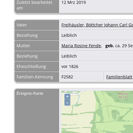
Zuletzt bearbeitet
12 Mrz 2019
am
Vater
Freihäusler, Böttcher Johann Carl Go
Beziehung
Leiblich
Mutter
Maria Rosine Fende
,
geb.
ca. 29 S
Beziehung
Leiblich
Eheschließung
vor 1826
Familien-Kennung
F2582
Familienblatt
Ereignis-Karte
+
–