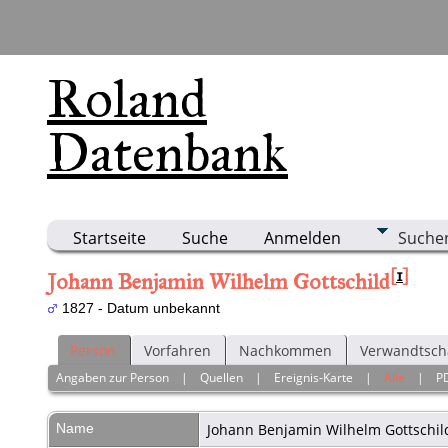
Roland
Datenbank
Startseite
Suche
Anmelden
Suche
[
1
]
Johann Benjamin Wilhelm Gottschild
1827 - Datum unbekannt
Person
Vorfahren
Nachkommen
Verwandtsch
Angaben zur Person
|
Quellen
|
Ereignis-Karte
|
Alle
|
P
Name
Johann Benjamin Wilhelm
Gottschil