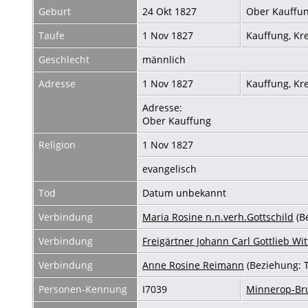
Geburt
24 Okt 1827
Ober Kauffun
Taufe
1 Nov 1827
Kauffung, Kr
Geschlecht
männlich
Adresse
1 Nov 1827
Kauffung, Kr
Adresse:
Ober Kauffung
Religion
1 Nov 1827
evangelisch
Tod
Datum unbekannt
Verbindung
Maria Rosine n.n.verh.Gottschild
(B
Verbindung
Freigärtner Johann Carl Gottlieb Wit
Verbindung
Anne Rosine Reimann
(Beziehung: 
Personen-Kennung
I7039
Minnerop-B