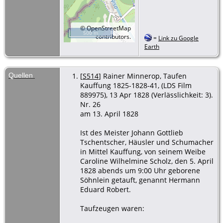
©
OpenStreetMap
500 m
contributors.
=
Link zu Google
Earth
Quellen
[
S514
] Rainer Minnerop, Taufen
Kauffung 1825-1828-41, (LDS Film
889975), 13 Apr 1828 (Verlässlichkeit: 3).
Nr. 26
am 13. April 1828
Ist des Meister Johann Gottlieb
Tschentscher, Häusler und Schumacher
in Mittel Kauffung, von seinem Weibe
Caroline Wilhelmine Scholz, den 5. April
1828 abends um 9:00 Uhr geborene
Söhnlein getauft, genannt Hermann
Eduard Robert.
Taufzeugen waren: