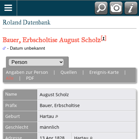
Roland Datenbank
[
1
]
Bauer, Erbscholtise August Scholz
- Datum unbekannt
Angaben zur Person
|
Quellen
|
Ereignis-Karte
|
Alle
|
PDF
Name
August
Scholz
Präfix
Bauer, Erbscholtise
Geburt
Hartau
Geschlecht
männlich
Adresse
13 Apr 1828
Hartau