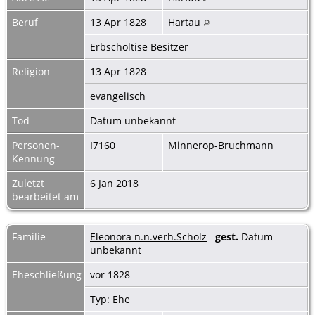
Beruf
13 Apr 1828
Hartau
Erbscholtise Besitzer
Religion
13 Apr 1828
evangelisch
Tod
Datum unbekannt
Personen-
I7160
Minnerop-Bruchmann
Kennung
Zuletzt
6 Jan 2018
bearbeitet am
Familie
Eleonora n.n.verh.Scholz
gest.
Datum
unbekannt
Eheschließung
vor 1828
Typ: Ehe