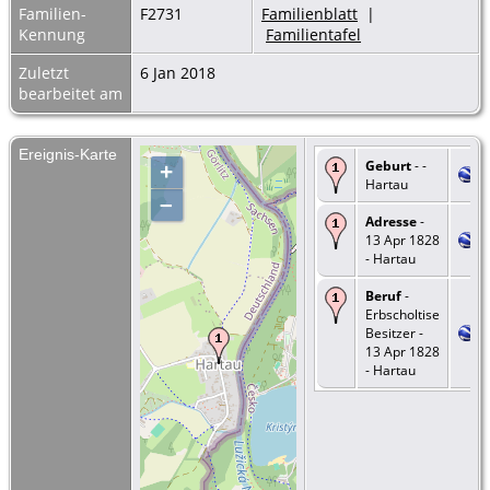
Familien-
F2731
Familienblatt
|
Kennung
Familientafel
Zuletzt
6 Jan 2018
bearbeitet am
Ereignis-Karte
Geburt
- -
+
Hartau
–
Adresse
-
13 Apr 1828
- Hartau
Beruf
-
Erbscholtise
Besitzer -
13 Apr 1828
- Hartau