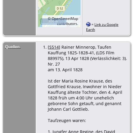
©
OpenStreetMap
500 m
contributors.
=
Link zu Google
Earth
Quellen
[
S514
] Rainer Minnerop, Taufen
Kauffung 1825-1828-41, (LDS Film
889975), 13 Apr 1828 (Verlässlichkeit: 3).
Nr. 27
am 13. April 1828
Ist der Maria Rosine Krause, des
Gottfried Krause, Inwohner in Nieder
Kauffung älteste Tochter, den 4. April
1828 früh um 4:00 Uhr unehelich
geborene Sohn getauft, und genannt
Johann Carl Gottlieb.
Taufzeugen waren:
1. Jungfer Anne Regine, des David