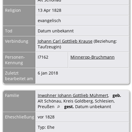
Religion
13 Apr 1828
evangelisch
Tod
Datum unbekannt
Verbindung
Johann Carl Gottlieb Krause
(Beziehung:
Taufzeugin)
Personen-
I7162
Minnerop-Bruchmann
Kennung
Zuletzt
6 Jan 2018
bearbeitet am
Familie
Inwohner Johann Gottlieb Mühmert
,
geb.
Alt Schönau, Kreis Goldberg, Schlesien,
Preußen
gest.
Datum unbekannt
Eheschließung
vor 1828
Typ: Ehe