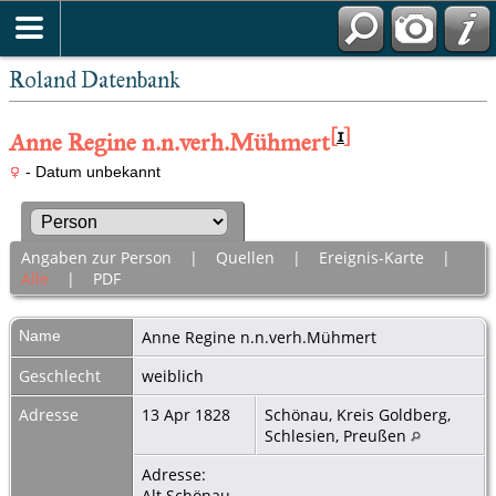
Roland Datenbank
[
1
]
Anne Regine n.n.verh.Mühmert
- Datum unbekannt
Angaben zur Person
|
Quellen
|
Ereignis-Karte
|
Alle
|
PDF
Name
Anne Regine
n.n.verh.Mühmert
Geschlecht
weiblich
Adresse
13 Apr 1828
Schönau, Kreis Goldberg,
Schlesien, Preußen
Adresse:
Alt Schönau