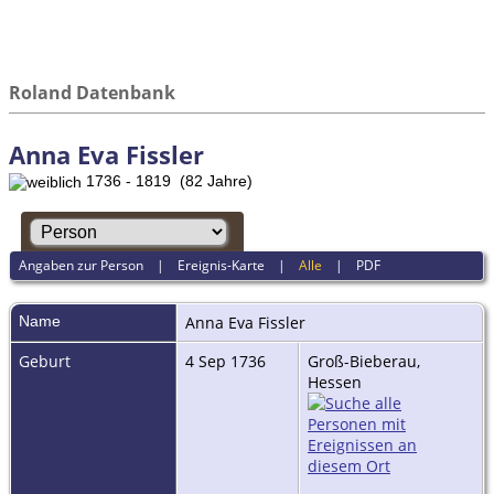
Roland Datenbank
Anna Eva Fissler
1736 - 1819 (82 Jahre)
Angaben zur Person
|
Ereignis-Karte
|
Alle
|
PDF
Name
Anna Eva
Fissler
Geburt
4 Sep 1736
Groß-Bieberau,
Hessen