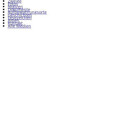
Zweige
Fotos
Notizen
Dokumente
Aufbewahrungsorte
Geschichten
Lesezeichen
Alben
Kontakt
Alle Medien