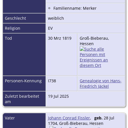
Familienname: Merker
Geschlecht
weiblich
Religion
EV
Tod
30 Mrz 1819
Groß-Bieberau,
Hessen
Personen-Kennung
I738
Genealogie von Hans-
Friedrich Jäckel
Zuletzt bearbeitet
19 Jul 2025
am
Vater
Johann Conrad Fissler
,
geb.
28 Jul
1704, Groß-Bieberau, Hessen