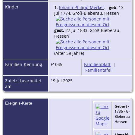
Kinder
1.
Johann Philipp Merker
,
geb.
13
Jul 1774, Groß-Bieberau, Hessen
gest.
27 Jul 1833, Groß-Bieberau,
Hessen
(Alter 59 Jahre)
Familien-Kennung
F1045
Familienblatt
|
Familientafel
Zuletzt bearbeitet
19 Jul 2025
am
Ereignis-Karte
Geburt
- 4 
1736 - Groß
Bieberau,
Hessen
Eheschlie