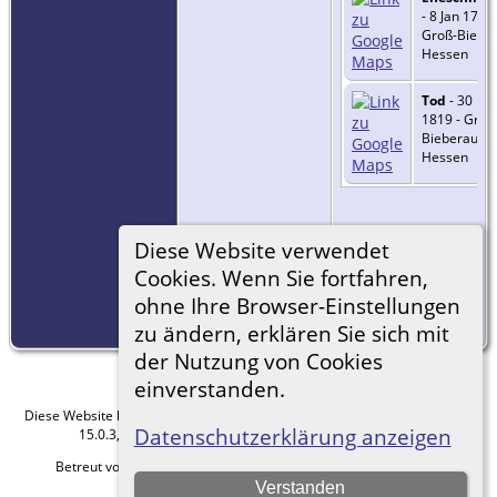
- 8 Jan 1759 
Groß-Bieber
Hessen
Tod
- 30 Mr
1819 - Groß
Bieberau,
Hessen
Diese Website verwendet
Cookies. Wenn Sie fortfahren,
ohne Ihre Browser-Einstellungen
=
Link zu Google
Earth
zu ändern, erklären Sie sich mit
der Nutzung von Cookies
einverstanden.
Diese Website läuft mit
The Next Generation of Genealogy Sitebuilding
v.
Datenschutzerklärung anzeigen
15.0.3, programmiert von Darrin Lythgoe © 2001-2026.
Betreut von
Roland zu Dortmund e.V.
. |
Datenschutzerklärung
.
Verstanden