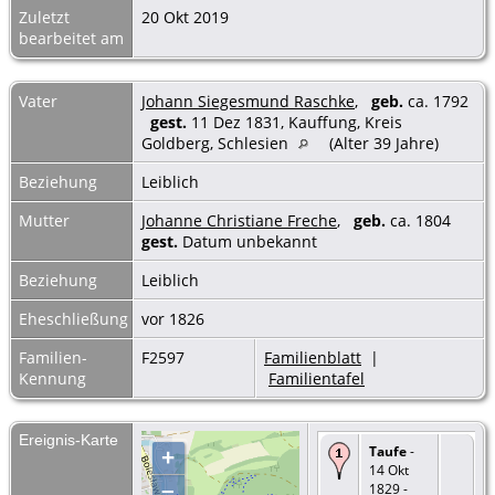
Zuletzt
20 Okt 2019
bearbeitet am
Vater
Johann Siegesmund Raschke
,
geb.
ca. 1792
gest.
11 Dez 1831, Kauffung, Kreis
Goldberg, Schlesien
(Alter 39 Jahre)
Beziehung
Leiblich
Mutter
Johanne Christiane Freche
,
geb.
ca. 1804
gest.
Datum unbekannt
Beziehung
Leiblich
Eheschließung
vor 1826
Familien-
F2597
Familienblatt
|
Kennung
Familientafel
Ereignis-Karte
Taufe
-
+
14 Okt
–
1829 -