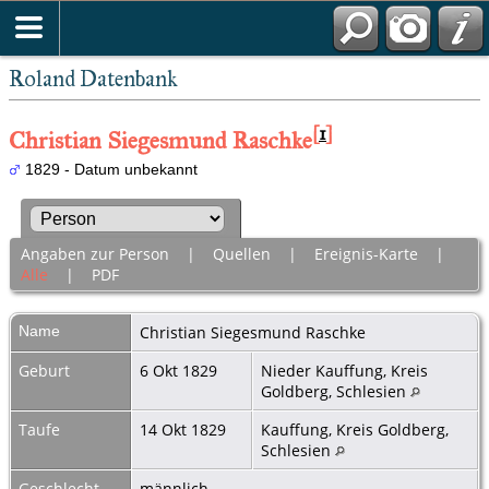
Roland Datenbank
[
1
]
Christian Siegesmund Raschke
1829 - Datum unbekannt
Angaben zur Person
|
Quellen
|
Ereignis-Karte
|
Alle
|
PDF
Name
Christian Siegesmund
Raschke
Geburt
6 Okt 1829
Nieder Kauffung, Kreis
Goldberg, Schlesien
Taufe
14 Okt 1829
Kauffung, Kreis Goldberg,
Schlesien
Geschlecht
männlich