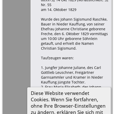
Nr. 55
am 14. Oktober 1829
Wurde des Johann Sigismund Raschke,
Bauer in Nieder Kauffung, von seiner
Ehefrau Johanne Christiane geborene
Freche, den 6. Oktober 1829 vormittags
um 10:00 Uhr geborene Söhnlein
getauft, und erhielt die Namen
Christian Sigismund.
Taufzeugen waren:
1. Jungfer Johanne Juliane, des Carl
Gottlieb Leuschner, Freigärtner
Garnsammler und Kramer in Nieder
Kauffung jüngste Tochter.
2. Frau Maria Elisabeth, des Johann
Gottlieb Blümel, Häusler in Nieder
Diese Website verwendet
Kauffung Ehefrau.
Cookies. Wenn Sie fortfahren,
3. Gottfried Freche, Inwohner in Ober
ohne Ihre Browser-Einstellungen
Kauffung.
zu ändern, erklären Sie sich mit