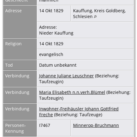
Adresse
14 Okt 1829
Kauffung, Kreis Goldberg,
Schlesien
Adresse:
Nieder Kauffung
Religion
14 Okt 1829
evangelisch
Tod
Datum unbekannt
Verbindung
Johanne Juliane Leuschner
(Beziehung:
Taufzeugin)
Verbindung
Maria Elisabeth n.n.verh.Blümel
(Beziehung:
Taufzeugin)
Verbindung
Inwohner-Freihäusler Johann Gottfried
Freche
(Beziehung: Taufzeuge)
Personen-
I7467
Minnerop-Bruchmann
Kennung