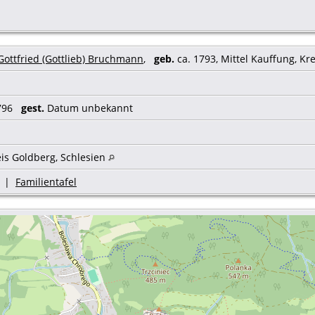
Gottfried (Gottlieb) Bruchmann
,
geb.
ca. 1793, Mittel Kauffung, Kr
1796
gest.
Datum unbekannt
eis Goldberg, Schlesien
|
Familientafel