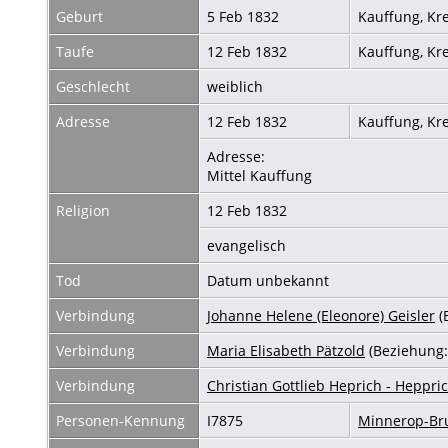
Geburt
5 Feb 1832
Kauffung, Kr
Taufe
12 Feb 1832
Kauffung, Kr
Geschlecht
weiblich
Adresse
12 Feb 1832
Kauffung, Kr
Adresse:
Mittel Kauffung
Religion
12 Feb 1832
evangelisch
Tod
Datum unbekannt
Verbindung
Johanne Helene (Eleonore) Geisler
(
Verbindung
Maria Elisabeth Pätzold
(Beziehung:
Verbindung
Christian Gottlieb Heprich - Heppri
Personen-Kennung
I7875
Minnerop-B