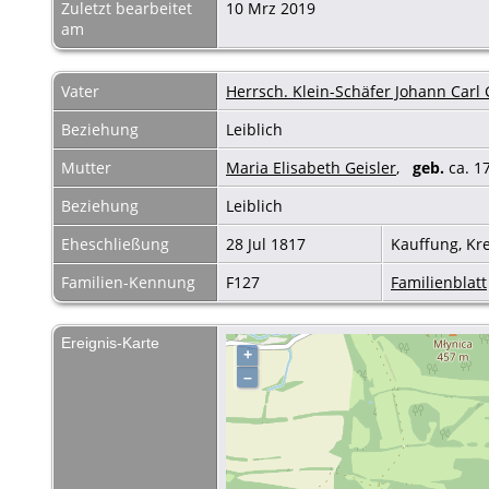
Zuletzt bearbeitet
10 Mrz 2019
am
Vater
Herrsch. Klein-Schäfer Johann Carl 
Beziehung
Leiblich
Mutter
Maria Elisabeth Geisler
,
geb.
ca. 
Beziehung
Leiblich
Eheschließung
28 Jul 1817
Kauffung, Kr
Familien-Kennung
F127
Familienblatt
Ereignis-Karte
+
–