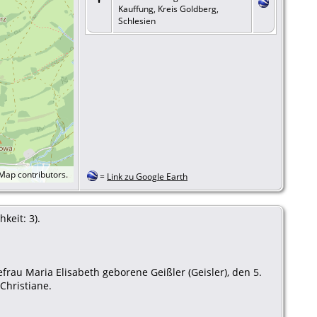
Kauffung, Kreis Goldberg,
Schlesien
tMap
contributors.
=
Link zu Google Earth
keit: 3).
frau Maria Elisabeth geborene Geißler (Geisler), den 5.
Christiane.