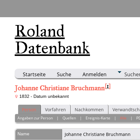
Roland
Datenbank
Startseite
Suche
Anmelden
Suche
[
1
]
Johanne Christiane Bruchmann
1832 - Datum unbekannt
Person
Vorfahren
Nachkommen
Verwandtsch
Angaben zur Person
|
Quellen
|
Ereignis-Karte
|
Alle
|
P
Name
Johanne Christiane
Bruchmann