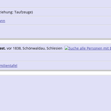
ziehung: Taufzeuge)
ann
est.
vor 1838, Schönwaldau, Schlesien
milientafel