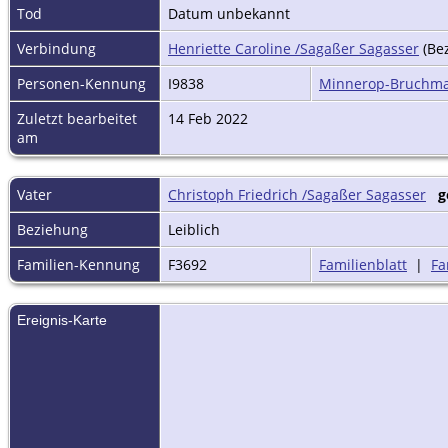
Tod
Datum unbekannt
Verbindung
Henriette Caroline /Sagaßer Sagasser
(Be
Personen-Kennung
I9838
Minnerop-Bruchm
Zuletzt bearbeitet
14 Feb 2022
am
Vater
Christoph Friedrich /Sagaßer Sagasser
g
Beziehung
Leiblich
Familien-Kennung
F3692
Familienblatt
|
Fa
Ereignis-Karte