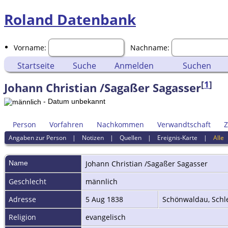
Roland Datenbank
Vorname:
Nachname:
Startseite
Suche
Anmelden
Suchen
[
1
]
Johann Christian /Sagaßer Sagasser
- Datum unbekannt
Person
Vorfahren
Nachkommen
Verwandtschaft
Z
Angaben zur Person
|
Notizen
|
Quellen
|
Ereignis-Karte
|
Alle
Name
Johann Christian /Sagaßer
Sagasser
Geschlecht
männlich
Adresse
5 Aug 1838
Schönwaldau, Schl
Religion
evangelisch