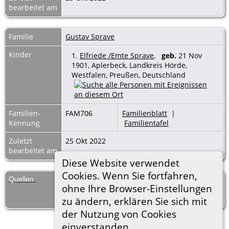
bearbeitet am
Familie
Gustav Sprave
Kinder
1.
Elfriede /Emte Sprave
,
geb.
21 Nov
1901, Aplerbeck, Landkreis Hörde,
Westfalen, Preußen, Deutschland
Familien-
FAM706
Familienblatt
|
Kennung
Familientafel
Zuletzt
25 Okt 2022
bearbeitet am
Diese Website verwendet
Cookies. Wenn Sie fortfahren,
Quellen
[
S1
] Geburtenregister Aplerbeck, (1900-
ohne Ihre Browser-Einstellungen
1910), 21 Nov 1901, 1901 / 826
(Verlässlichkeit: 3).
zu ändern, erklären Sie sich mit
der Nutzung von Cookies
einverstanden.