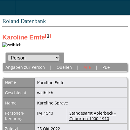
Roland Datenbank
[
1
]
Karoline Emte
Angaben zur Person
|
Quellen
|
Alle
|
PDF
Name
Karoline
Emte
Geschlecht
weiblich
Name
Karoline Sprave
Personen-
IM_1540
Standesamt Aplerbeck -
Kennung
Geburten 1900-1910
Zuletzt
25 Okt 2022