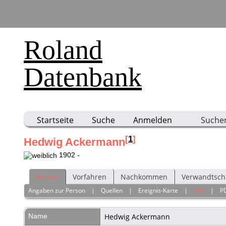
Roland
Datenbank
Startseite
Suche
Anmelden
Suche
[
1
]
Hedwig Ackermann
1902 -
Person
Vorfahren
Nachkommen
Verwandtsch
Angaben zur Person
|
Quellen
|
Ereignis-Karte
|
Alle
|
P
Name
Hedwig
Ackermann