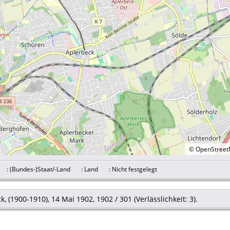
©
OpenStree
on
: (Bundes-)Staat/-Land
: Land
: Nicht festgelegt
, (1900-1910), 14 Mai 1902, 1902 / 301 (Verlässlichkeit: 3).