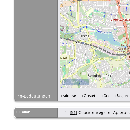
1000 m
Pin-Bedeutungen
: Adresse
: Ortsteil
: Ort
: Regi
Quellen
[
S1
] Geburtenregister Aplerbeck