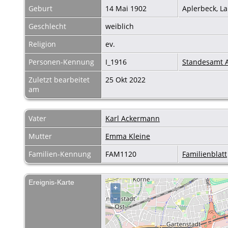
Geburt
14 Mai 1902
Aplerbeck, L
Geschlecht
weiblich
Religion
ev.
Personen-Kennung
I_1916
Standesamt A
Zuletzt bearbeitet
25 Okt 2022
am
Vater
Karl Ackermann
Mutter
Emma Kleine
Familien-Kennung
FAM1120
Familienblatt
Ereignis-Karte
+
–