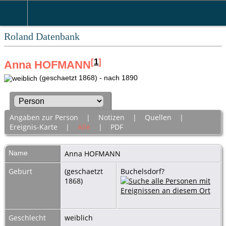
Roland Datenbank
[
1
]
Anna HOFMANN
(geschaetzt 1868) - nach 1890
Angaben zur Person
|
Notizen
|
Quellen
|
Ereignis-Karte
|
Alle
|
PDF
Name
Anna
HOFMANN
Geburt
(geschaetzt
Buchelsdorf?
1868)
Geschlecht
weiblich