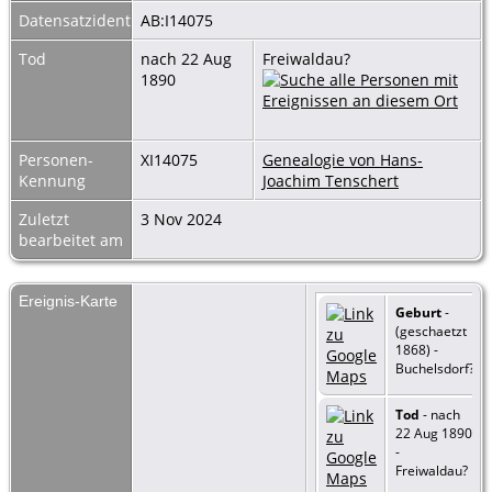
Datensatzidentnummer
AB:I14075
Tod
nach 22 Aug
Freiwaldau?
1890
Personen-
XI14075
Genealogie von Hans-
Kennung
Joachim Tenschert
Zuletzt
3 Nov 2024
bearbeitet am
Ereignis-Karte
Geburt
-
(geschaetzt
1868) -
Buchelsdorf?
Tod
- nach
22 Aug 1890
-
Freiwaldau?