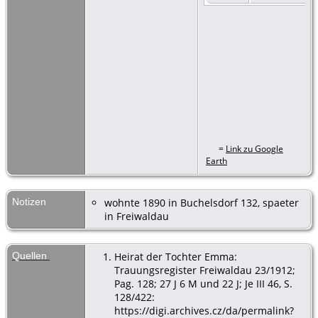
=
Link zu Google
Earth
Notizen
wohnte 1890 in Buchelsdorf 132, spaeter
in Freiwaldau
Quellen
Heirat der Tochter Emma:
Trauungsregister Freiwaldau 23/1912;
Pag. 128; 27 J 6 M und 22 J; Je III 46, S.
128/422:
https://digi.archives.cz/da/permalink?