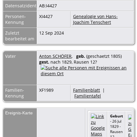
Datensatzidentnummer
AB:I4427
Personen-
XI4427
Genealogie von Hans-
Kennung
Joachim Tenschert
Zuletzt
12 Sep 2024
bearbeitet am
Vater
Anton SCHÖFER
,
geb.
(geschaetzt 1805)
gest.
nach 1829, Rausen 12?
Familien-
XF1989
Familienblatt
|
Kennung
Familientafel
Ereignis-Karte
Geburt
- 26 Jul
1829 -
Rausen
12