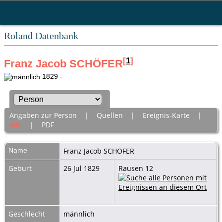
Roland Datenbank
[
1
]
Franz Jacob SCHÖFER
1829 -
Angaben zur Person
|
Quellen
|
Ereignis-Karte
|
Alle
|
PDF
Name
Franz Jacob
SCHÖFER
Geburt
26 Jul 1829
Rausen 12
Geschlecht
männlich