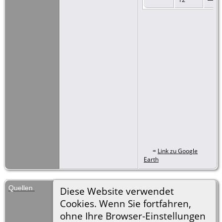
=
Link zu Google
Earth
Quellen
Geburt: Os III 1, S. 133; Geburts- und
Diese Website verwendet
Taufbuch von Rausen 1829, fol. 17 :
Cookies. Wenn Sie fortfahren,
https://digi.archives.cz/da/permalink?
ohne Ihre Browser-Einstellungen
xid=be859230-f13c-102f-8255-