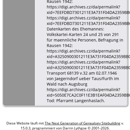
Rausen 1942:
https://digi.archives.cz/da/permalink?
xid=7EEFDBD7301211E3A731F04DA2359BB
https://digi.archives.cz/da/permalink?
xid=7EEFDBD7301211E3A731F04DA2359BB
Datenkarten des Ehemannes:
Volkskartei-Karten 24 und 25 von 291
für maennliche Personen, Befragung in
Rausen 1942:
https://digi.archives.cz/da/permalink?
xid=A3250900301211E3A731F04DA2359BB
https://digi.archives.cz/da/permalink?
xid=A3250900301211E3A731F04DA2359BB
Transport 68139 v.32 am 02.07.1946
von Jaegerndorf ueber Taus/Furth im
Wald nach Augsburg
https://digi.archives.cz/da/permalink?
xid=5050E7CA2C0F11E3B1EAF04DA2359BB
Tod: Pfarramt Langenhaslach.
Diese Website läuft mit
The Next Generation of Genealogy Sitebuilding
v.
15.0.3, programmiert von Darrin Lythgoe © 2001-2026.