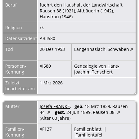
Beruf
fuehrt den Haushalt der Landwirtschaft
Rausen 38 (1921), Altbäuerin (1942),
Hausfrau (1946)
Religion
rk
Datensatzidentnummer
AB:I580
Tod
20 Dez 1953
Langenhaslach, Schwaben
Personen-
XI580
Genealogie von Hans-
Kennung
Joachim Tenschert
Zuletzt
1 Mrz 2026
bearbeitet am
Mutter
Josefa FRANKE
,
geb.
18 Mrz 1839, Rausen
44
gest.
24 Jun 1899, Rausen 38
(Alter 60 Jahre)
Familien-
XF137
Familienblatt
|
Kennung
Familientafel