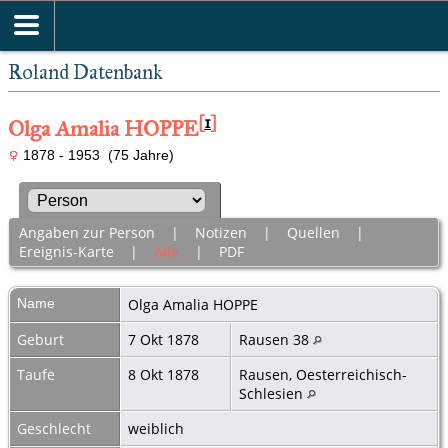
Roland Datenbank
[
1
]
Olga Amalia HOPPE
1878 - 1953 (75 Jahre)
Angaben zur Person
|
Notizen
|
Quellen
|
Ereignis-Karte
|
Alle
|
PDF
Name
Olga Amalia
HOPPE
Geburt
7 Okt 1878
Rausen 38
Taufe
8 Okt 1878
Rausen, Oesterreichisch-
Schlesien
Geschlecht
weiblich