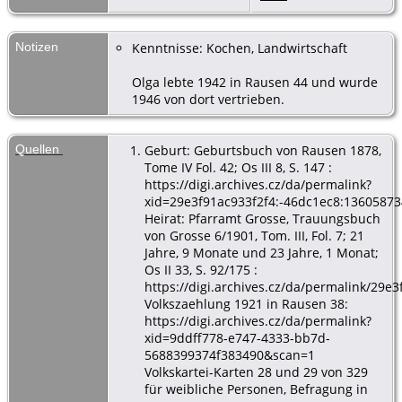
Notizen
Kenntnisse: Kochen, Landwirtschaft
Olga lebte 1942 in Rausen 44 und wurde
1946 von dort vertrieben.
Quellen
Geburt: Geburtsbuch von Rausen 1878,
Tome IV Fol. 42; Os III 8, S. 147 :
https://digi.archives.cz/da/permalink?
xid=29e3f91ac933f2f4:-46dc1ec8:1360587
Heirat: Pfarramt Grosse, Trauungsbuch
von Grosse 6/1901, Tom. III, Fol. 7; 21
Jahre, 9 Monate und 23 Jahre, 1 Monat;
Os II 33, S. 92/175 :
https://digi.archives.cz/da/permalink/29
Volkszaehlung 1921 in Rausen 38:
https://digi.archives.cz/da/permalink?
xid=9ddff778-e747-4333-bb7d-
5688399374f383490&scan=1
Volkskartei-Karten 28 und 29 von 329
für weibliche Personen, Befragung in