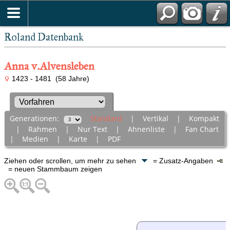
Roland Datenbank
Anna v.Alvensleben
1423 - 1481 (58 Jahre)
Generationen:
Standard
|
Vertikal
|
Kompakt
|
Rahmen
|
Nur Text
|
Ahnenliste
|
Fan Chart
|
Medien
|
Karte
|
PDF
Ziehen oder scrollen, um mehr zu sehen
= Zusatz-Angaben
= neuen Stammbaum zeigen