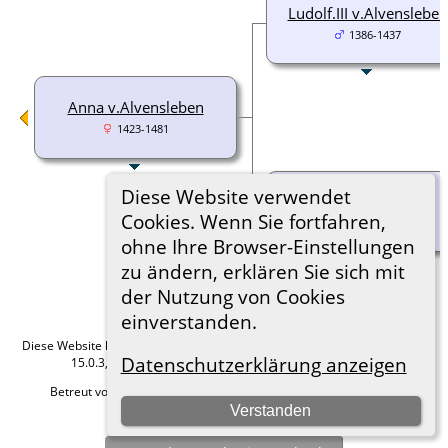
Ludolf.III v.Alvensleben
1386-1437
Anna v.Alvensleben
1423-1481
Diese Website verwendet
Armgard v.Honlage
Cookies. Wenn Sie fortfahren,
1396-
ohne Ihre Browser-Einstellungen
zu ändern, erklären Sie sich mit
der Nutzung von Cookies
einverstanden.
Diese Website läuft mit
The Next Generation of Genealogy Sitebuilding
v.
Datenschutzerklärung anzeigen
15.0.3, programmiert von Darrin Lythgoe © 2001-2026.
Betreut von
Roland zu Dortmund e.V.
. |
Datenschutzerklärung
.
Verstanden
Hier geht es zum Impressum