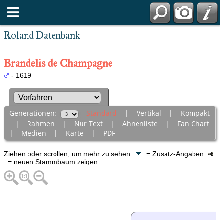
Roland Datenbank
Brandelis de Champagne
- 1619
Generationen:
Standard
|
Vertikal
|
Kompakt
|
Rahmen
|
Nur Text
|
Ahnenliste
|
Fan Chart
|
Medien
|
Karte
|
PDF
Ziehen oder scrollen, um mehr zu sehen
= Zusatz-Angaben
= neuen Stammbaum zeigen