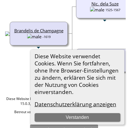
Nic. dela Suze
1525-1567
Brandelis de Champagne
-1619
Diese Website verwendet
Franzi. v.Laval
Cookies. Wenn Sie fortfahren,
ohne Ihre Browser-Einstellungen
zu ändern, erklären Sie sich mit
der Nutzung von Cookies
einverstanden.
Diese Website läuft mit
The Next Generation of Genealogy Sitebuilding
v.
Datenschutzerklärung anzeigen
15.0.3, programmiert von Darrin Lythgoe © 2001-2026.
Betreut von
Roland zu Dortmund e.V.
. |
Datenschutzerklärung
.
Verstanden
Hier geht es zum Impressum