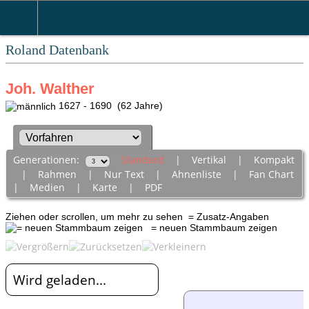
Roland Datenbank
Joh. Walther
1627 - 1690 (62 Jahre)
Generationen:
Standard
|
Vertikal
|
Kompakt
|
Rahmen
|
Nur Text
|
Ahnenliste
|
Fan Chart
|
Medien
|
Karte
|
PDF
Ziehen oder scrollen, um mehr zu sehen
= Zusatz-Angaben
= neuen Stammbaum zeigen
Wird geladen...