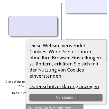
Diese Website verwendet
Cookies. Wenn Sie fortfahren,
ohne Ihre Browser-Einstellungen
zu ändern, erklären Sie sich mit
der Nutzung von Cookies
einverstanden.
Diese Website läuft mit
The Next Generation of Genealogy Sitebuilding
v.
Datenschutzerklärung anzeigen
15.0.3, programmiert von Darrin Lythgoe © 2001-2026.
Betreut von
Roland zu Dortmund e.V.
. |
Datenschutzerklärung
.
Verstanden
Hier geht es zum Impressum
Zur Desktop-Webseite wechseln