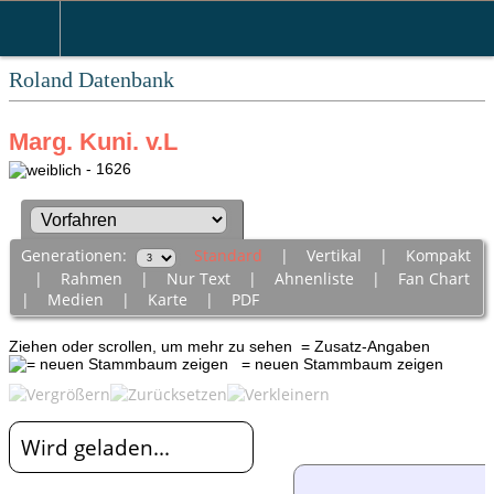
Roland Datenbank
Marg. Kuni. v.L
- 1626
Generationen:
Standard
|
Vertikal
|
Kompakt
|
Rahmen
|
Nur Text
|
Ahnenliste
|
Fan Chart
|
Medien
|
Karte
|
PDF
Ziehen oder scrollen, um mehr zu sehen
= Zusatz-Angaben
= neuen Stammbaum zeigen
Wird geladen...