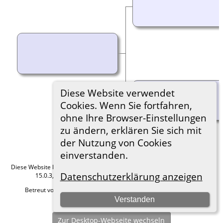
Diese Website verwendet
Cookies. Wenn Sie fortfahren,
ohne Ihre Browser-Einstellungen
zu ändern, erklären Sie sich mit
der Nutzung von Cookies
einverstanden.
Diese Website läuft mit
The Next Generation of Genealogy Sitebuilding
v.
Datenschutzerklärung anzeigen
15.0.3, programmiert von Darrin Lythgoe © 2001-2026.
Betreut von
Roland zu Dortmund e.V.
. |
Datenschutzerklärung
.
Verstanden
Hier geht es zum Impressum
Zur Desktop-Webseite wechseln