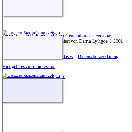
Diese Website läuft mit
The Next Generation of Genealogy
Sitebuilding
v. 15.0.3, programmiert von Darrin Lythgoe © 2001-
2026.
Betreut von
Roland zu Dortmund e.V.
. |
Datenschutzerklärung
.
Hier geht es zum Impressum
Zur Desktop-Webseite wechseln