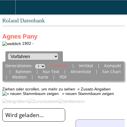
Roland Datenbank
Agnes Pany
1902 -
Generationen:
Standard
|
Vertikal
|
Kompakt
|
Rahmen
|
Nur Text
|
Ahnenliste
|
Fan Chart
|
Medien
|
Karte
|
PDF
Ziehen oder scrollen, um mehr zu sehen
= Zusatz-Angaben
= neuen Stammbaum zeigen
Wird geladen...