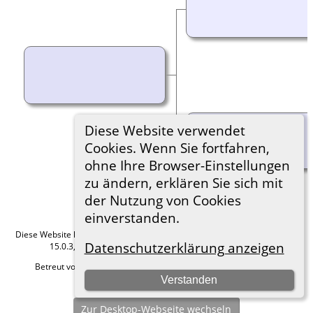
Diese Website verwendet
Cookies. Wenn Sie fortfahren,
ohne Ihre Browser-Einstellungen
zu ändern, erklären Sie sich mit
der Nutzung von Cookies
einverstanden.
Diese Website läuft mit
The Next Generation of Genealogy Sitebuilding
v.
Datenschutzerklärung anzeigen
15.0.3, programmiert von Darrin Lythgoe © 2001-2026.
Betreut von
Roland zu Dortmund e.V.
. |
Datenschutzerklärung
.
Verstanden
Hier geht es zum Impressum
Zur Desktop-Webseite wechseln